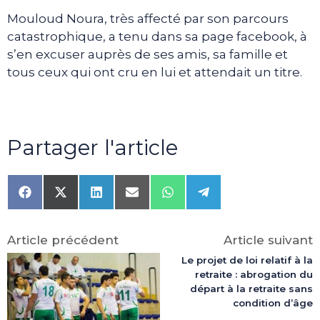
Mouloud Noura, très affecté par son parcours
catastrophique, a tenu dans sa page facebook, à
s’en excuser auprès de ses amis, sa famille et
tous ceux qui ont cru en lui et attendait un titre.
Partager l'article
Share
Share
Share
Share
Share
Share
on
on
on
on
on
on
Facebook
X
LinkedIn
Email
WhatsApp
Telegram
(Twitter)
Article précédent
Article suivant
Le projet de loi relatif à la
retraite : abrogation du
départ à la retraite sans
condition d’âge