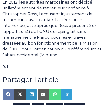
En 2012, les autorités marocaines ont décidé
unilatéralement de retirer leur confiance à
Christopher Ross, l’accusant injustement de
mener «un travail partial». La décision est
intervenue juste après que Ross a présenté un
rapport au SG de l’ONU qui épinglait sans
ménagement le Maroc pour les entraves
dressées au bon fonctionnement de la Mission
de l’ONU pour l’organisation d’un référendum au
Sahara occidental (Minurso).
R. I.
Partager l'article
Share
Share
Share
Share
Share
Share
on
on
on
on
on
on
Facebook
X
LinkedIn
Email
WhatsApp
Telegram