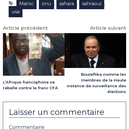
Étiquettes
(Twitter)
,
,
,
,
Maroc
onu
sahara
sahraoui
usa
Article précédent
Article suivant
Bouteflika nomme les
membres de la Haute
L’Afrique francophone se
instance de surveillance des
rebelle contre le franc CFA
élections
Laisser un commentaire
Commentaire