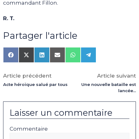
commandant Fillon.
R. T.
Partager l'article
Share
Share
Share
Share
Share
Share
on
on
on
on
on
on
Facebook
X
LinkedIn
Email
WhatsApp
Telegram
(Twitter)
Article précédent
Article suivant
Acte héroïque salué par tous
Une nouvelle bataille est
lancée…
Laisser un commentaire
Commentaire