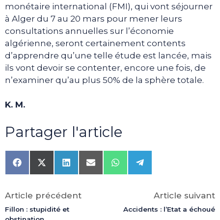
monétaire international (FMI), qui vont séjourner
à Alger du 7 au 20 mars pour mener leurs
consultations annuelles sur l’économie
algérienne, seront certainement contents
d’apprendre qu’une telle étude est lancée, mais
ils vont devoir se contenter, encore une fois, de
n’examiner qu’au plus 50% de la sphère totale.
K. M.
Partager l'article
Share
Share
Share
Share
Share
Share
on
on
on
on
on
on
Facebook
X
LinkedIn
Email
WhatsApp
Telegram
(Twitter)
Article précédent
Article suivant
Fillon : stupidité et
Accidents : l’Etat a échoué
obstination