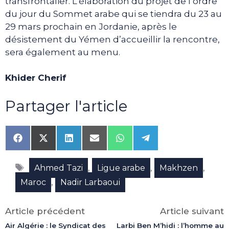
transfrontalier. L’élaboration du projet de l’ordre
du jour du Sommet arabe qui se tiendra du 23 au
29 mars prochain en Jordanie, après le
désistement du Yémen d’accueillir la rencontre,
sera également au menu.
Khider Cherif
Partager l'article
Share
Share
Share
Share
Share
Share
on
on
on
on
on
on
Facebook
X
LinkedIn
Email
WhatsApp
Telegram
Étiquettes
(Twitter)
,
,
,
Ahmed Tazi
Ligue arabe
Makhzen
,
Maroc
Nadir Larbaoui
Article précédent
Article suivant
Air Algérie : le Syndicat des
Larbi Ben M’hidi : l’homme au