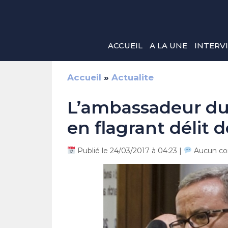
Aller
au
contenu
ACCUEIL
A LA UNE
INTERV
Accueil
»
Actualite
L’ambassadeur du
en flagrant délit
Publié le 24/03/2017 à 04:23 |
Aucun co