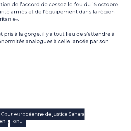
tion de l’accord de cessez-le-feu du 15 octobre
rité armés et de l’équipement dans la région
itanie».
s à la gorge, il y a tout lieu de s’attendre à
 énormités analogues à celle lancée par son
e
p
gram
Cour européenne de justice Sahara
en
onu
,