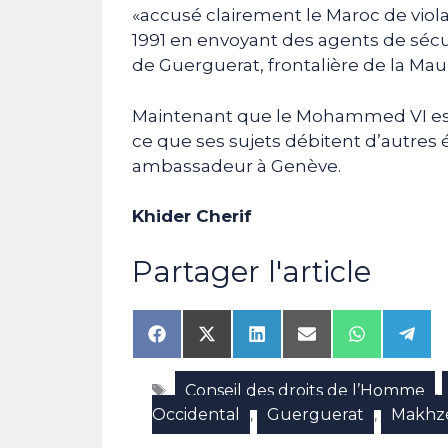
«accusé clairement le Maroc de viola
1991 en envoyant des agents de sécu
de Guerguerat, frontalière de la Maur
Maintenant que le Mohammed VI est pri
ce que ses sujets débitent d’autres
ambassadeur à Genève.
Khider Cherif
Partager l'article
Share
Share
Share
Share
Share
Shar
on
on
on
on
on
on
Facebook
X
LinkedIn
Email
WhatsAp
Tele
Étiquettes
Conseil des droits de l’Homme
(Twitter)
,
Occidental
Guerguerat
Makhz
,
,