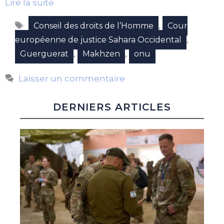
Lire la suite
Étiquettes
,
Conseil des droits de l’Homme
Cour
,
européenne de justice Sahara Occidental
,
,
Guerguerat
Makhzen
onu
Laisser un commentaire
DERNIERS ARTICLES