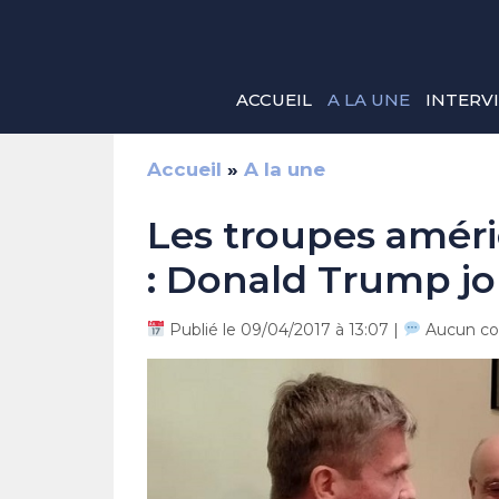
Aller
au
contenu
ACCUEIL
A LA UNE
INTERV
Accueil
»
A la une
Les troupes améri
: Donald Trump jo
Publié le 09/04/2017 à 13:07 |
Aucun co