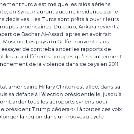
rnement turc a estimé que les raids aériens
ate, en Syrie, n’auront aucune incidence sur le
ons décisives. Les Turcs sont prêts à ouvrir leurs
x troupes américaines. Du coup, Ankara revient à
épart de Bachar Al-Assad, après en avoir fait
ec Moscou. Les pays du Golfe trouvent dans
r essayer de contrebalancer les rapports de
ables aux différents groupes qu’ils soutiennent
enchement de la violence dans ce pays en 2011.
tat américaine Hillary Clinton est allée, dans sa
 sa défaite à l’élection présidentielle, jusqu’à
ombarder tous les aéroports syriens pour
 Le président Trump cédera-t-il à toutes ces voix
plonger la région dans un nouveau cycle