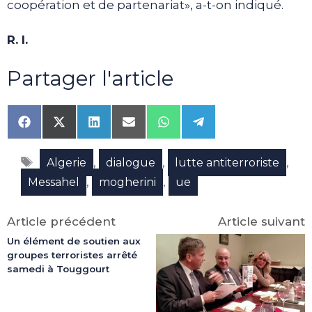
coopération et de partenariat», a-t-on indiqué.
R. I.
Partager l'article
Share
Share
Share
Share
Share
Share
on
on
on
on
on
on
Facebook
X
LinkedIn
Email
WhatsApp
Telegram
Étiquettes
(Twitter)
,
,
,
Algerie
dialogue
lutte antiterroriste
,
,
Messahel
mogherini
ue
Article précédent
Article suivant
Un élément de soutien aux
groupes terroristes arrêté
samedi à Touggourt