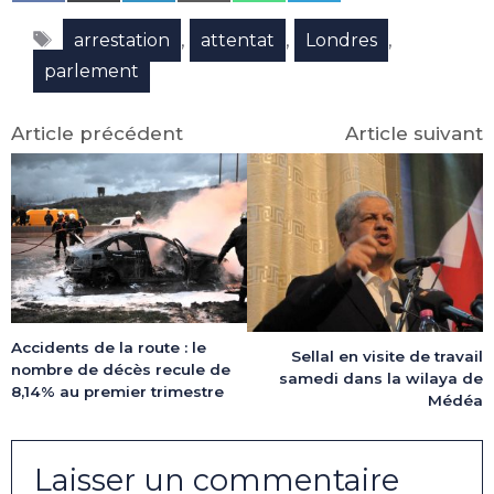
on
on
on
on
on
on
Facebook
X
LinkedIn
Email
WhatsApp
Telegram
Étiquettes
(Twitter)
,
,
,
arrestation
attentat
Londres
parlement
Article précédent
Article suivant
Accidents de la route : le
Sellal en visite de travail
nombre de décès recule de
samedi dans la wilaya de
8,14% au premier trimestre
Médéa
Laisser un commentaire