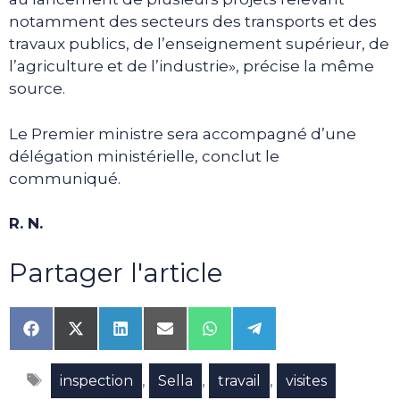
notamment des secteurs des transports et des
travaux publics, de l’enseignement supérieur, de
l’agriculture et de l’industrie», précise la même
source.
Le Premier ministre sera accompagné d’une
délégation ministérielle, conclut le
communiqué.
R. N.
Partager l'article
Share
Share
Share
Share
Share
Share
on
on
on
on
on
on
Facebook
X
LinkedIn
Email
WhatsApp
Telegram
Étiquettes
(Twitter)
,
,
,
inspection
Sella
travail
visites