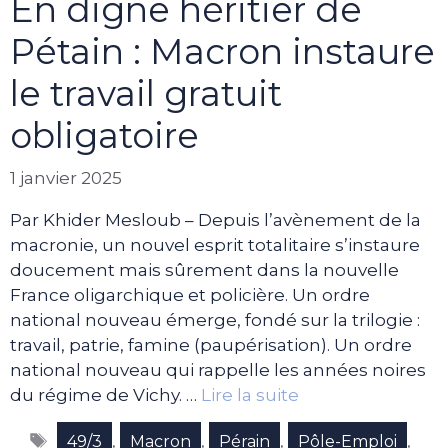
En digne héritier de
Pétain : Macron instaure
le travail gratuit
obligatoire
1 janvier 2025
Par Khider Mesloub – Depuis l’avènement de la
macronie, un nouvel esprit totalitaire s’instaure
doucement mais sûrement dans la nouvelle
France oligarchique et policière. Un ordre
national nouveau émerge, fondé sur la trilogie :
travail, patrie, famine (paupérisation). Un ordre
national nouveau qui rappelle les années noires
du régime de Vichy. …
Lire la suite
Étiquettes
,
,
,
,
49/3
Macron
Pérain
Pôle-Emploi