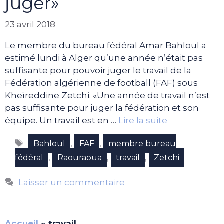
juger»
23 avril 2018
Le membre du bureau fédéral Amar Bahloul a
estimé lundi à Alger qu’une année n’était pas
suffisante pour pouvoir juger le travail de la
Fédération algérienne de football (FAF) sous
Kheïreddine Zetchi. «Une année de travail n’est
pas suffisante pour juger la fédération et son
équipe. Un travail est en …
Lire la suite
Étiquettes
,
,
Bahloul
FAF
membre bureau
,
,
,
fédéral
Raouraoua
travail
Zetchi
Laisser un commentaire
Accueil
»
travail