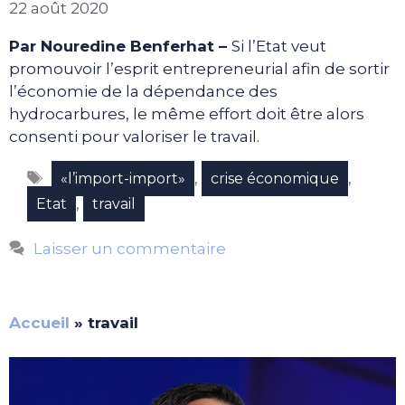
22 août 2020
Par Nouredine Benferhat –
Si l’Etat veut
promouvoir l’esprit entrepreneurial afin de sortir
l’économie de la dépendance des
hydrocarbures, le même effort doit être alors
consenti pour valoriser le travail.
Étiquettes
,
,
«l’import-import»
crise économique
,
Etat
travail
Laisser un commentaire
Accueil
»
travail