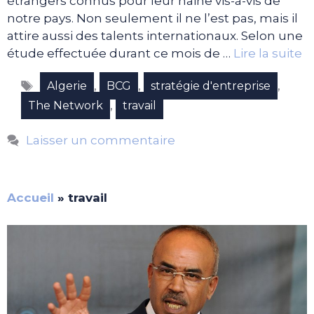
étrangers connus pour leur haine vis-à-vis de
notre pays. Non seulement il ne l’est pas, mais il
attire aussi des talents internationaux. Selon une
étude effectuée durant ce mois de …
Lire la suite
Étiquettes
,
,
,
Algerie
BCG
stratégie d'entreprise
,
The Network
travail
Laisser un commentaire
Accueil
»
travail