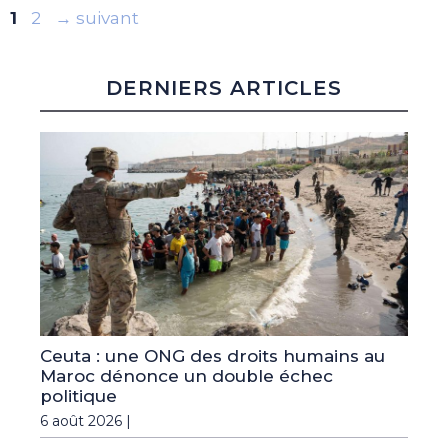
Page
Page
1
2
→
suivant
DERNIERS ARTICLES
Ceuta : une ONG des droits humains au
Maroc dénonce un double échec
politique
6 août 2026 |