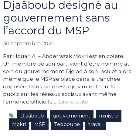
Djaâboub désigné au
gouvernement sans
l’accord du MSP
30 septembre 2020
Par Houari A. – Abderrazak Mokri est en colère.
Un membre de son parti vient d’être nommé au
sein du gouvernement Djerad à son insu et alors
même que le MSP se place dans la tranchée
opposée. Dans un message virulent rendu
public sur les réseaux sociaux avant même
l’annonce officielle …
Lire la suite
Étiquettes
,
,
,
Djaâboub
gouvernement
ministre
,
,
,
Mokri
MSP
Tebboune
travail