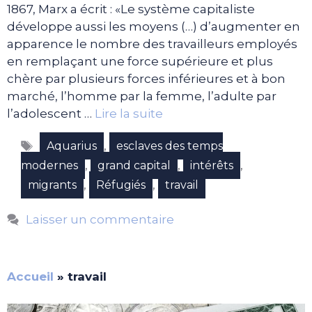
1867, Marx a écrit : «Le système capitaliste
développe aussi les moyens (…) d’augmenter en
apparence le nombre des travailleurs employés
en remplaçant une force supérieure et plus
chère par plusieurs forces inférieures et à bon
marché, l’homme par la femme, l’adulte par
l’adolescent …
Lire la suite
Étiquettes
,
Aquarius
esclaves des temps
,
,
,
modernes
grand capital
intérêts
,
,
migrants
Réfugiés
travail
Laisser un commentaire
Accueil
»
travail