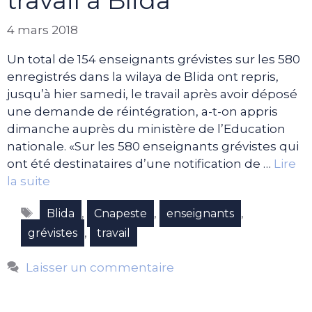
travail à Blida
4 mars 2018
Un total de 154 enseignants grévistes sur les 580
enregistrés dans la wilaya de Blida ont repris,
jusqu’à hier samedi, le travail après avoir déposé
une demande de réintégration, a-t-on appris
dimanche auprès du ministère de l’Education
nationale. «Sur les 580 enseignants grévistes qui
ont été destinataires d’une notification de …
Lire
la suite
Étiquettes
,
,
,
Blida
Cnapeste
enseignants
,
grévistes
travail
Laisser un commentaire