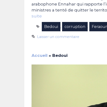
arabophone Ennahar qui rapporte l’i
ministres a tenté de quitter le territ
suite
Étiquettes
Bedoui
corruption
Feraou
,
,
Laisser un commentaire
Accueil
»
Bedoui