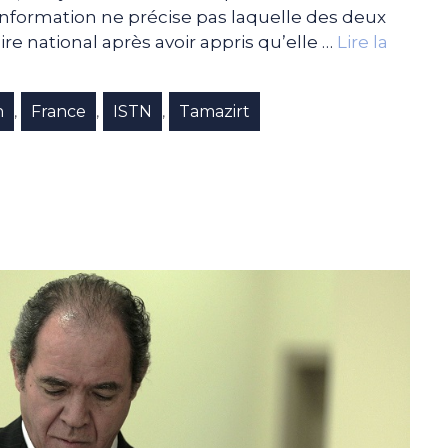
nformation ne précise pas laquelle des deux
oire national après avoir appris qu’elle …
Lire la
n
France
ISTN
Tamazirt
,
,
,