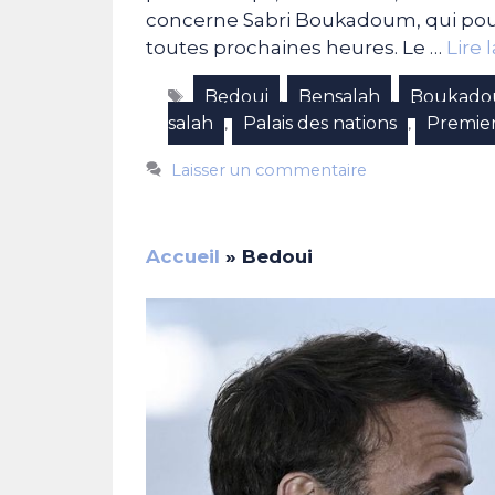
concerne Sabri Boukadoum, qui pour
toutes prochaines heures. Le …
Lire 
Étiquettes
Bedoui
Bensalah
Boukad
,
,
salah
Palais des nations
Premier
,
,
Laisser un commentaire
Accueil
»
Bedoui