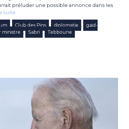
rait préluder une possible annonce dans les
la suite
oum
Club des Pins
diplomatie
gaid-
,
,
,
 ministre
Sabri
Tebboune
,
,