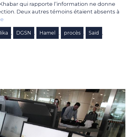
Khabar qui rapporte l’information ne donne
ection. Deux autres témoins étaient absents à
te
lika
DGSN
Hamel
procès
Saïd
,
,
,
,
,