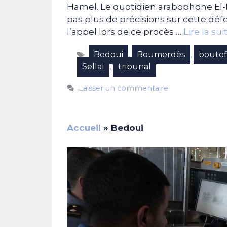
Hamel. Le quotidien arabophone El-
pas plus de précisions sur cette déf
l’appel lors de ce procès …
Lire la sui
Étiquettes
Bedoui
Boumerdès
boutef
,
,
Sellal
tribunal
,
Laisser un commentaire
Accueil
»
Bedoui