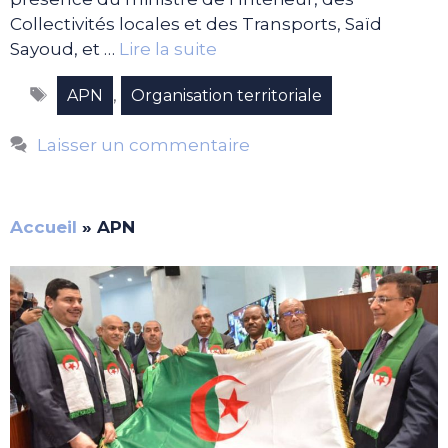
Collectivités locales et des Transports, Saïd
Sayoud, et …
Lire la suite
Étiquettes
,
APN
Organisation territoriale
Laisser un commentaire
Accueil
»
APN