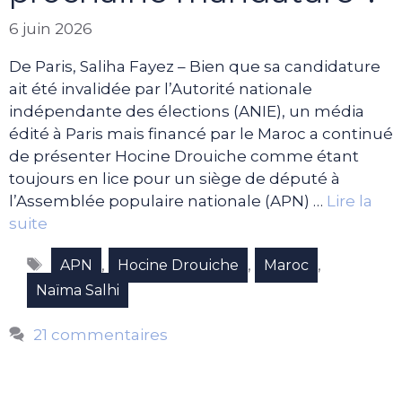
6 juin 2026
De Paris, Saliha Fayez – Bien que sa candidature
ait été invalidée par l’Autorité nationale
indépendante des élections (ANIE), un média
édité à Paris mais financé par le Maroc a continué
de présenter Hocine Drouiche comme étant
toujours en lice pour un siège de député à
l’Assemblée populaire nationale (APN) …
Lire la
suite
Étiquettes
,
,
,
APN
Hocine Drouiche
Maroc
Naïma Salhi
21 commentaires