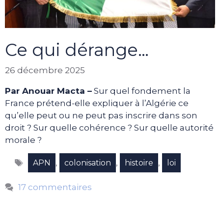
Ce qui dérange…
26 décembre 2025
Par Anouar Macta –
Sur quel fondement la
France prétend-elle expliquer à l’Algérie ce
qu’elle peut ou ne peut pas inscrire dans son
droit ? Sur quelle cohérence ? Sur quelle autorité
morale ?
Étiquettes
,
,
,
APN
colonisation
histoire
loi
17 commentaires