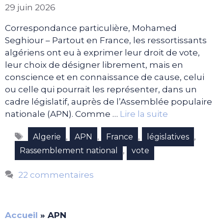
29 juin 2026
Correspondance particulière, Mohamed
Seghiour – Partout en France, les ressortissants
algériens ont eu à exprimer leur droit de vote,
leur choix de désigner librement, mais en
conscience et en connaissance de cause, celui
ou celle qui pourrait les représenter, dans un
cadre législatif, auprès de l’Assemblée populaire
nationale (APN). Comme …
Lire la suite
Étiquettes
,
,
,
,
Algerie
APN
France
législatives
,
Rassemblement national
vote
22 commentaires
Accueil
»
APN