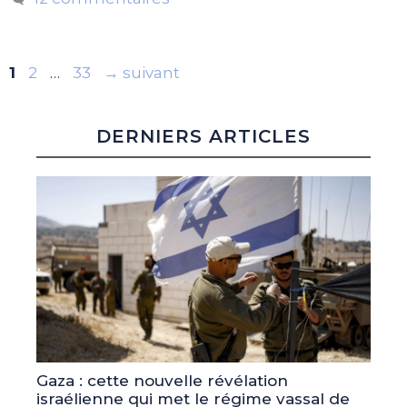
Page
Page
Page
1
2
…
33
→
suivant
DERNIERS ARTICLES
Gaza : cette nouvelle révélation
israélienne qui met le régime vassal de