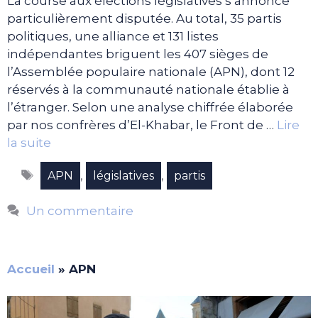
La course aux élections législatives s’annonce
particulièrement disputée. Au total, 35 partis
politiques, une alliance et 131 listes
indépendantes briguent les 407 sièges de
l’Assemblée populaire nationale (APN), dont 12
réservés à la communauté nationale établie à
l’étranger. Selon une analyse chiffrée élaborée
par nos confrères d’El-Khabar, le Front de …
Lire
la suite
Étiquettes
,
,
APN
législatives
partis
Un commentaire
Accueil
»
APN