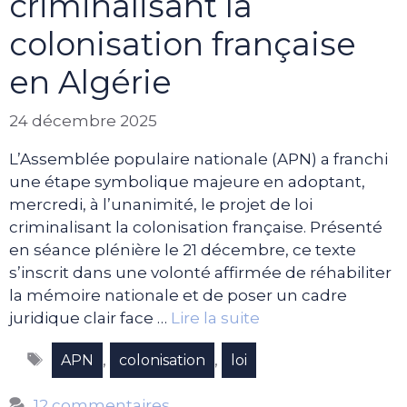
criminalisant la
colonisation française
en Algérie
24 décembre 2025
L’Assemblée populaire nationale (APN) a franchi
une étape symbolique majeure en adoptant,
mercredi, à l’unanimité, le projet de loi
criminalisant la colonisation française. Présenté
en séance plénière le 21 décembre, ce texte
s’inscrit dans une volonté affirmée de réhabiliter
la mémoire nationale et de poser un cadre
juridique clair face …
Lire la suite
Étiquettes
,
,
APN
colonisation
loi
12 commentaires