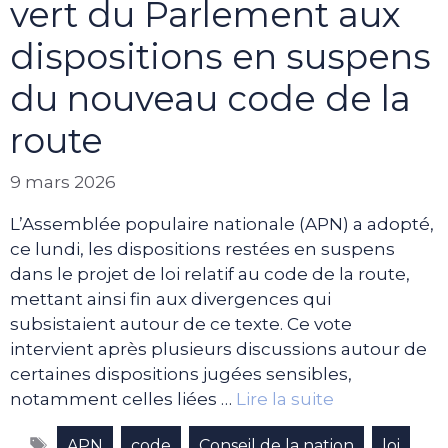
vert du Parlement aux
dispositions en suspens
du nouveau code de la
route
9 mars 2026
L’Assemblée populaire nationale (APN) a adopté,
ce lundi, les dispositions restées en suspens
dans le projet de loi relatif au code de la route,
mettant ainsi fin aux divergences qui
subsistaient autour de ce texte. Ce vote
intervient après plusieurs discussions autour de
certaines dispositions jugées sensibles,
notamment celles liées …
Lire la suite
Étiquettes
,
,
,
,
APN
code
Conseil de la nation
loi