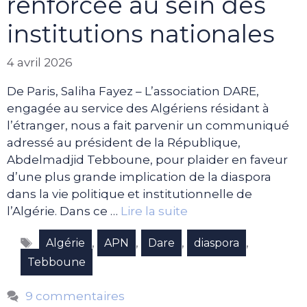
renforcée au sein des
institutions nationales
4 avril 2026
De Paris, Saliha Fayez – L’association DARE,
engagée au service des Algériens résidant à
l’étranger, nous a fait parvenir un communiqué
adressé au président de la République,
Abdelmadjid Tebboune, pour plaider en faveur
d’une plus grande implication de la diaspora
dans la vie politique et institutionnelle de
l’Algérie. Dans ce …
Lire la suite
Étiquettes
,
,
,
,
Algérie
APN
Dare
diaspora
Tebboune
9 commentaires