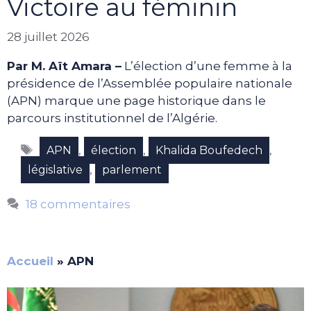
Victoire au féminin
28 juillet 2026
Par M. Aït Amara –
L’élection d’une femme à la
présidence de l’Assemblée populaire nationale
(APN) marque une page historique dans le
parcours institutionnel de l’Algérie.
Étiquettes
,
,
,
APN
élection
Khalida Boufedech
,
législative
parlement
18 commentaires
Accueil
»
APN