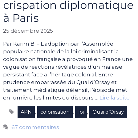
crispation diplomatique
à Paris
25 décembre 2025
Par Karim B. – L’adoption par l’Assemblée
populaire nationale de la loi criminalisant la
colonisation française a provoqué en France une
vague de réactions révélatrices d’un malaise
persistant face à l’héritage colonial. Entre
prudence embarrassée du Quai d’Orsay et
traitement médiatique défensif, l’épisode met
en lumière les limites du discours …
Lire la suite
Étiquettes
,
,
,
APN
colonisation
loi
Quai d’Orsay
67 commentaires