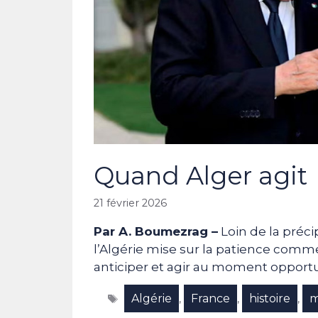
Quand Alger agit
21 février 2026
Par A. Boumezrag –
Loin de la préci
l’Algérie mise sur la patience comm
anticiper et agir au moment opport
Étiquettes
Algérie
France
histoire
m
,
,
,