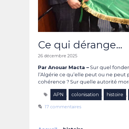
Ce qui dérange…
26 décembre 2025
Par Anouar Macta –
Sur quel fondem
l’Algérie ce qu’elle peut ou ne peut 
cohérence ? Sur quelle autorité mor
Étiquettes
APN
colonisation
histoire
,
,
,
17 commentaires