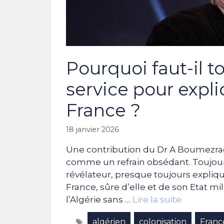
Pourquoi faut-il t
service pour expliq
France ?
18 janvier 2026
Une contribution du Dr A Boumezrag –
comme un refrain obsédant. Toujour
révélateur, presque toujours expliq
France, sûre d’elle et de son Etat mil
l’Algérie sans …
Lire la suite
Étiquettes
algérien
colonisation
Franc
,
,