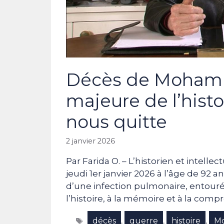
Décès de Mohamme
majeure de l’hist
nous quitte
2 janvier 2026
Par Farida O. – L’historien et intel
jeudi 1er janvier 2026 à l’âge de 92 ans
d’une infection pulmonaire, entouré
l’histoire, à la mémoire et à la com
Étiquettes
décès
guerre
histoire
M
,
,
,