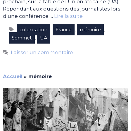
prochain, sur la table de l’Union africaine (UA).
Répondant aux questions des journalistes lors
d’une conférence …
Lire la suite
Étiquettes
,
,
,
colonisation
France
mémoire
,
Sommet
UA
Laisser un commentaire
Accueil
»
mémoire