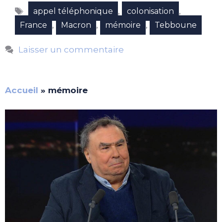
Étiquettes
,
,
appel téléphonique
colonisation
,
,
,
France
Macron
mémoire
Tebboune
Laisser un commentaire
Accueil
»
mémoire