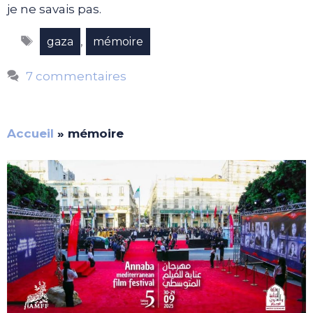
je ne savais pas.
Étiquettes
,
gaza
mémoire
7 commentaires
Accueil
»
mémoire