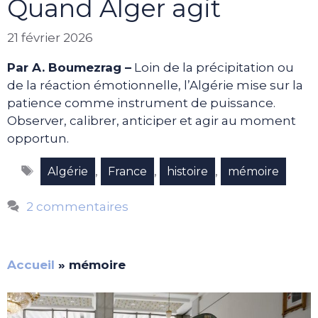
Quand Alger agit
21 février 2026
Par A. Boumezrag –
Loin de la précipitation ou
de la réaction émotionnelle, l’Algérie mise sur la
patience comme instrument de puissance.
Observer, calibrer, anticiper et agir au moment
opportun.
Étiquettes
,
,
,
Algérie
France
histoire
mémoire
2 commentaires
Accueil
»
mémoire