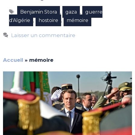
Étiquettes
,
,
Benjamin Stora
gaza
guerre
,
,
d'Algérie
hostoire
mémoire
Laisser un commentaire
Accueil
»
mémoire