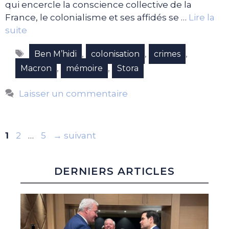
qui encercle la conscience collective de la
France, le colonialisme et ses affidés se …
Lire la
suite
Étiquettes
,
,
,
Ben M’hidi
colonisation
crimes
,
,
Macron
mémoire
Stora
Laisser un commentaire
Page
Page
Page
1
2
…
5
→
suivant
DERNIERS ARTICLES