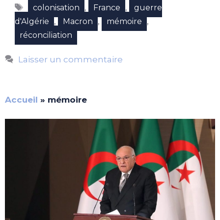
Étiquettes
,
,
colonisation
France
guerre
,
,
,
d'Algérie
Macron
mémoire
réconciliation
Laisser un commentaire
Accueil
»
mémoire