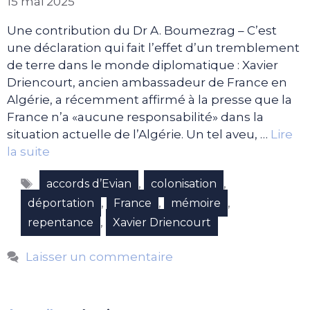
15 mai 2025
Une contribution du Dr A. Boumezrag – C’est
une déclaration qui fait l’effet d’un tremblement
de terre dans le monde diplomatique : Xavier
Driencourt, ancien ambassadeur de France en
Algérie, a récemment affirmé à la presse que la
France n’a «aucune responsabilité» dans la
situation actuelle de l’Algérie. Un tel aveu, …
Lire
la suite
Étiquettes
,
,
accords d’Evian
colonisation
,
,
,
déportation
France
mémoire
,
repentance
Xavier Driencourt
Laisser un commentaire