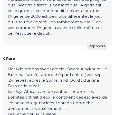
que l’Algerie a faite!! ils pensent que l’Algerie est
celle qu’on laisse leur maudits colons alors que
l’Algerie de 2006 est bien plus différente , le jour
ou ils se réveilleront il en tomberont sur le C..de
voir comment l’Algerie a avancé d’elle même et
ce n’est que le début…
Répondre
K Rare
Hors de propos avec l article , Salam Alaykoum : le
Burkina Faso fut approché par l entité ( voir svp
i24 news) , après le Somaliland. Qui dit Burkina
Faso dit le sahel.
les Pays Africains ne doivent pas oublier : les
sionistes ont fait d eux le continent des esclaves, de
,colonisation, genocides, l entité s approche
doucement mais sûrement …. .
Les Sions ont leurs Plans