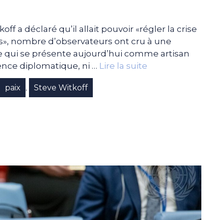
f a déclaré qu’il allait pouvoir «régler la crise
urs», nombre d’observateurs ont cru à une
me qui se présente aujourd’hui comme artisan
ience diplomatique, ni …
Lire la suite
paix
Steve Witkoff
,
,