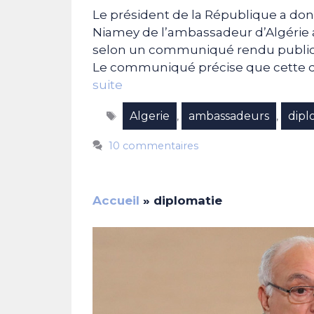
Le président de la République a don
Niamey de l’ambassadeur d’Algérie 
selon un communiqué rendu public je
Le communiqué précise que cette déc
suite
Étiquettes
Algerie
ambassadeurs
dipl
,
,
10 commentaires
Accueil
»
diplomatie