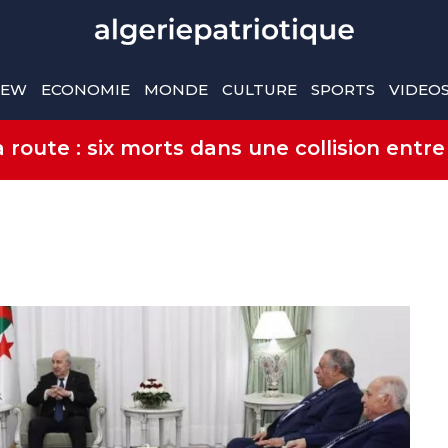
IEW
ECONOMIE
MONDE
CULTURE
SPORTS
VIDEO
route : six morts dans une collision entre