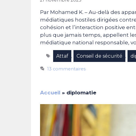
Par Mohamed K. – Au-delà des appa
médiatiques hostiles dirigées contre l
cohésion et l’interaction positive entr
plus que jamais temps, appellent le
médiatique national responsable, vo
Étiquettes
Attaf
Conseil de sécurité
di
,
,
13 commentaires
Accueil
»
diplomatie