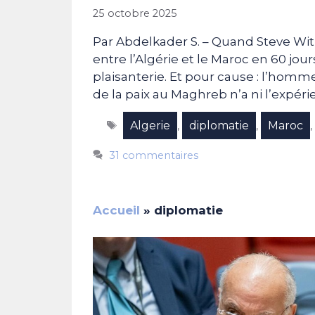
25 octobre 2025
Par Abdelkader S. – Quand Steve Witkof
entre l’Algérie et le Maroc en 60 jo
plaisanterie. Et pour cause : l’hom
de la paix au Maghreb n’a ni l’expér
Étiquettes
Algerie
diplomatie
Maroc
,
,
31 commentaires
Accueil
»
diplomatie