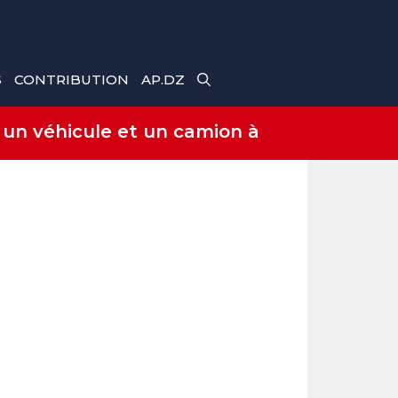
S
CONTRIBUTION
AP.DZ
 un véhicule et un camion à