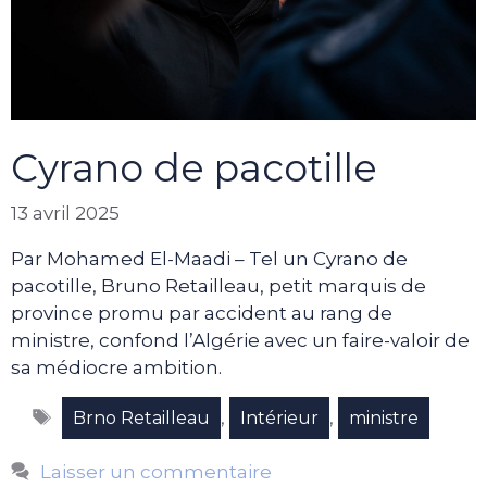
Cyrano de pacotille
13 avril 2025
Par Mohamed El-Maadi – Tel un Cyrano de
pacotille, Bruno Retailleau, petit marquis de
province promu par accident au rang de
ministre, confond l’Algérie avec un faire-valoir de
sa médiocre ambition.
Étiquettes
,
,
Brno Retailleau
Intérieur
ministre
Laisser un commentaire