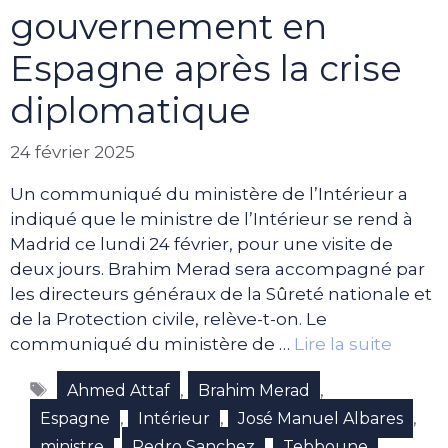
gouvernement en
Espagne après la crise
diplomatique
24 février 2025
Un communiqué du ministère de l’Intérieur a
indiqué que le ministre de l’Intérieur se rend à
Madrid ce lundi 24 février, pour une visite de
deux jours. Brahim Merad sera accompagné par
les directeurs généraux de la Sûreté nationale et
de la Protection civile, relève-t-on. Le
communiqué du ministère de …
Lire la suite
Étiquettes
,
,
Ahmed Attaf
Brahim Merad
,
,
,
Espagne
Intérieur
José Manuel Albares
,
,
ministre
Pedro Sanchez
Tebboune