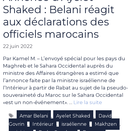
Shaked : Belani réagit
aux déclarations des
officiels marocains
22 juin 2022
Par Kamel M. – L’envoyé spécial pour les pays du
Maghreb et le Sahara Occidental auprès du
ministre des Affaires étrangères a estimé que
l’annonce faite par la ministre israélienne de
l’Intérieur à partir de Rabat au sujet de la pseudo-
souveraineté du Maroc sur le Sahara Occidental
«est un non-événement». …
Lire la suite
Étiquettes
,
,
Amar Belani
Ayelet Shaked
David
,
,
,
,
Govrin
Intérieur
israélienne
Makhzen