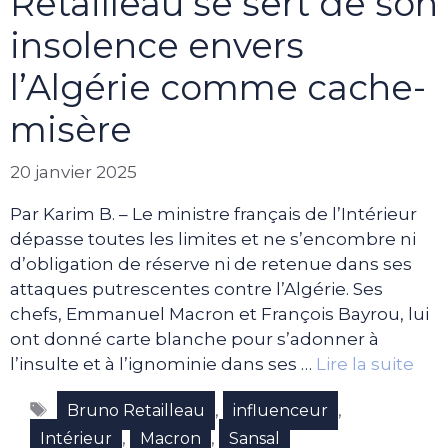
Retailleau se sert de son
insolence envers
l’Algérie comme cache-
misère
20 janvier 2025
Par Karim B. – Le ministre français de l’Intérieur
dépasse toutes les limites et ne s’encombre ni
d’obligation de réserve ni de retenue dans ses
attaques putrescentes contre l’Algérie. Ses
chefs, Emmanuel Macron et François Bayrou, lui
ont donné carte blanche pour s’adonner à
l’insulte et à l’ignominie dans ses …
Lire la suite
Étiquettes
,
,
Bruno Retailleau
influenceur
,
,
Intérieur
Macron
Sansal