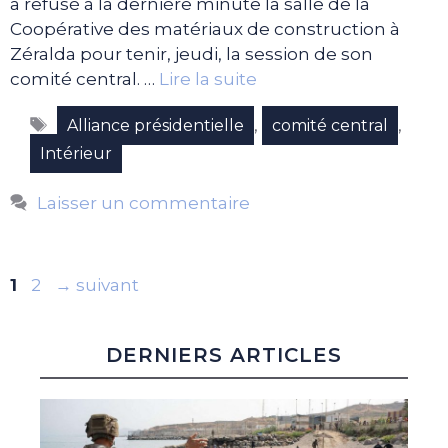
a refusé à la dernière minute la salle de la
Coopérative des matériaux de construction à
Zéralda pour tenir, jeudi, la session de son
comité central. …
Lire la suite
Étiquettes
,
,
Alliance présidentielle
comité central
Intérieur
Laisser un commentaire
Page
Page
1
2
→
suivant
DERNIERS ARTICLES