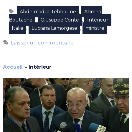
Étiquettes
,
Abdelmadjid Tebboune
Ahmed
,
,
,
Boutache
Giuseppe Conte
Intérieur
,
,
Italie
Luciana Lamorgese
ministre
Laisser un commentaire
Accueil
»
Intérieur