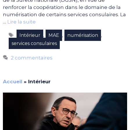
renforcer la coopération dans le domaine de la
numérisation de certains services consulaires. La
…
Lire la suite
Étiquettes
,
,
,
Intérieur
MAE
numérisation
services consulaires
2 commentaires
Accueil
»
Intérieur