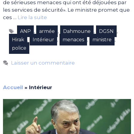
de sérieuses menaces qui ont été déjouées par
les services de sécurité». Le ministre promet que
ces …
Lire la suite
Étiquettes
,
,
,
,
ANP
armée
Dahmoune
DGSN
,
,
,
,
Hirak
Intérieur
menaces
ministre
police
Laisser un commentaire
Accueil
»
Intérieur