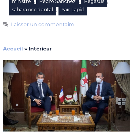
,
,
,
ministre
Pedro Sanchez
Pegasus
,
sahara occidental
Yaïr Lapid
Laisser un commentaire
Accueil
»
Intérieur