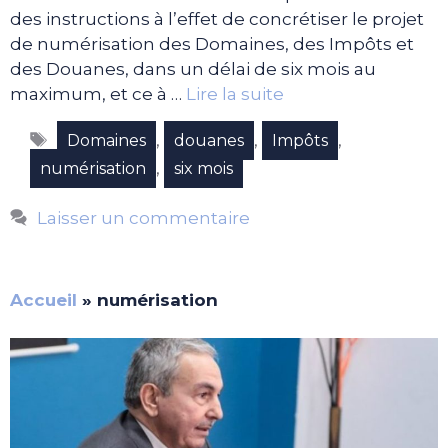
des instructions à l’effet de concrétiser le projet
de numérisation des Domaines, des Impôts et
des Douanes, dans un délai de six mois au
maximum, et ce à …
Lire la suite
Étiquettes
,
,
,
Domaines
douanes
Impôts
,
numérisation
six mois
Laisser un commentaire
Accueil
»
numérisation