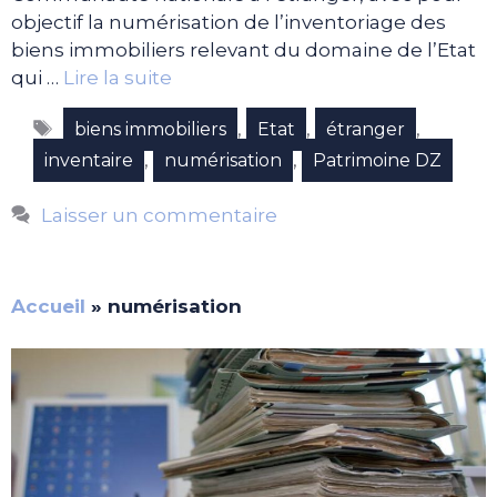
objectif la numérisation de l’inventoriage des
biens immobiliers relevant du domaine de l’Etat
qui …
Lire la suite
Étiquettes
,
,
,
biens immobiliers
Etat
étranger
,
,
inventaire
numérisation
Patrimoine DZ
Laisser un commentaire
Accueil
»
numérisation