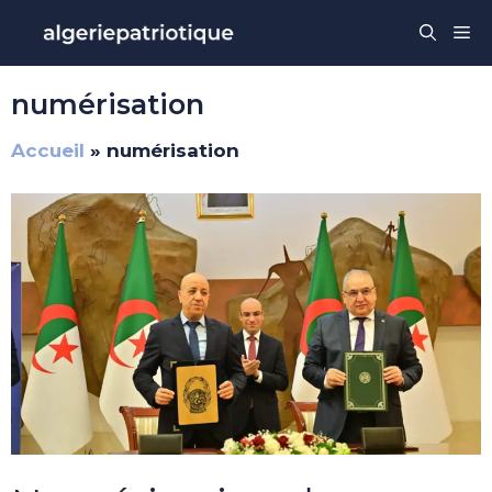
Aller
Me
au
contenu
numérisation
Accueil
»
numérisation