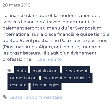
28 mars 2018
La finance islamique et la modernisation des
services financiers à travers notamment l’e-
paiement seront au menu du 1er Symposium
international sur la place financière qui se tiendra
du 3 au 6 avril prochain au Palais des expositions
(Pins maritimes, Alger), ont indiqué, mercredi,
les organisateurs. «Il s’agit d’un évènement
professionnel …
Lire la suite
Étiquettes
,
,
,
data
digitalisation
e-paiement
,
,
numérisation
paiement électronique
,
réseaux
technologies
Laisser un commentaire