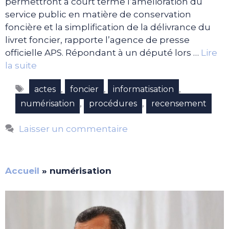
permettront à court terme l’amélioration du
service public en matière de conservation
foncière et la simplification de la délivrance du
livret foncier, rapporte l’agence de presse
officielle APS. Répondant à un député lors …
Lire
la suite
Étiquettes
,
,
,
actes
foncier
informatisation
,
,
numérisation
procédures
recensement
Laisser un commentaire
Accueil
»
numérisation