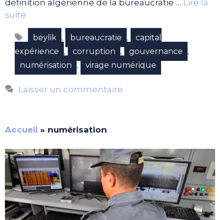
définition algérienne de la bureaucratie …
Lire la
suite
Étiquettes
,
,
beylik
bureaucratie
capital
,
,
,
expérience
corruption
gouvernance
,
numérisation
virage numérique
Laisser un commentaire
Accueil
»
numérisation