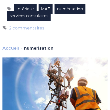
Étiquettes
,
,
,
Intérieur
MAE
numérisation
services consulaires
2 commentaires
Accueil
»
numérisation