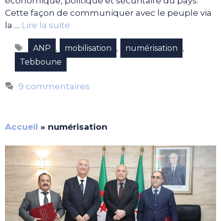
économique, politique et sécuritaire du pays.
Cette façon de communiquer avec le peuple via
la …
Lire la suite
Étiquettes
,
,
,
ANP
mobilisation
numérisation
Tebboune
9 commentaires
Accueil
»
numérisation