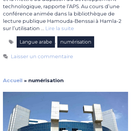
technologique, rapporte l’APS. Au cours d’une
conférence animée dans la bibliothèque de
lecture publique Hamouda-Benssai à Hamla-2
sur l’utilisation …
Lire la suite
Étiquettes
,
Langue arabe
numérisation
Laisser un commentaire
Accueil
»
numérisation