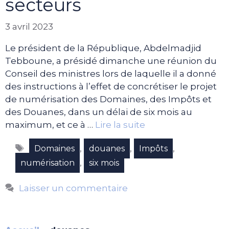
secteurs
3 avril 2023
Le président de la République, Abdelmadjid
Tebboune, a présidé dimanche une réunion du
Conseil des ministres lors de laquelle il a donné
des instructions à l’effet de concrétiser le projet
de numérisation des Domaines, des Impôts et
des Douanes, dans un délai de six mois au
maximum, et ce à …
Lire la suite
Étiquettes
,
,
,
Domaines
douanes
Impôts
,
numérisation
six mois
Laisser un commentaire