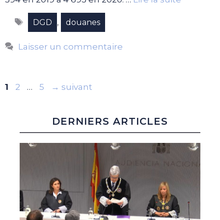
Étiquettes
,
DGD
douanes
Laisser un commentaire
Page
Page
Page
1
2
…
5
→
suivant
DERNIERS ARTICLES