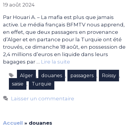
19 août 2024
Par Houari A. – La mafia est plus que jamais
active. Le média français BFMTV nous apprend,
en effet, que deux passagers en provenance
d’Alger et en partance pour la Turquie ont été
trouvés, ce dimanche 18 août, en possession de
2,4 millions d’euros en liquide dans leurs
bagages par …
Lire la suite
Étiquettes
,
,
,
,
Alger
douanes
passagers
Roissy
,
saisie
Turquie
Laisser un commentaire
Accueil
»
douanes