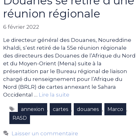
Douanes se retire d’une
réunion régionale
6 février 2022
Le directeur général des Douanes, Noureddine
Khaldi, s’est retiré de la 55e réunion régionale
des directeurs des Douanes de l’Afrique du Nord
et du Moyen-Orient (Mena) suite à la
présentation par le Bureau régional de liaison
chargé du renseignement pour l’Afrique du
Nord (BRLR) de cartes annexant le Sahara
Occidental …
Lire la suite
Étiquettes
,
,
,
,
annexion
cartes
douanes
Marco
RASD
Laisser un commentaire