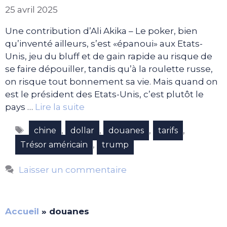
25 avril 2025
Une contribution d’Ali Akika – Le poker, bien
qu’inventé ailleurs, s’est «épanoui» aux Etats-
Unis, jeu du bluff et de gain rapide au risque de
se faire dépouiller, tandis qu’à la roulette russe,
on risque tout bonnement sa vie. Mais quand on
est le président des Etats-Unis, c’est plutôt le
pays …
Lire la suite
Étiquettes
,
,
,
,
chine
dollar
douanes
tarifs
,
Trésor américain
trump
Laisser un commentaire
Accueil
»
douanes