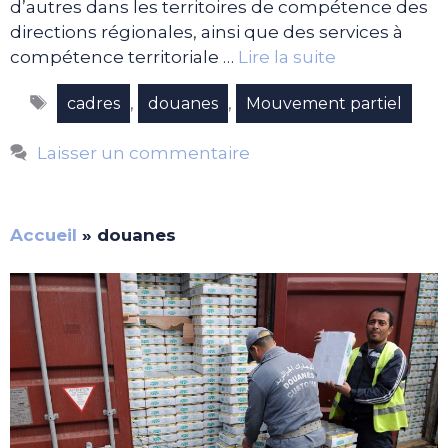
d’autres dans les territoires de compétence des
directions régionales, ainsi que des services à
compétence territoriale …
Lire la suite
Étiquettes
,
,
cadres
douanes
Mouvement partiel
Laisser un commentaire
Accueil
»
douanes