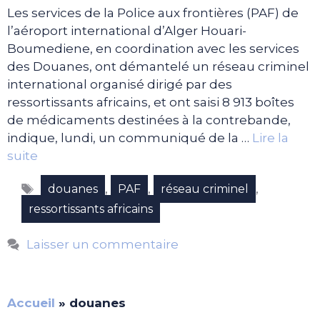
Les services de la Police aux frontières (PAF) de
l’aéroport international d’Alger Houari-
Boumediene, en coordination avec les services
des Douanes, ont démantelé un réseau criminel
international organisé dirigé par des
ressortissants africains, et ont saisi 8 913 boîtes
de médicaments destinées à la contrebande,
indique, lundi, un communiqué de la …
Lire la
suite
Étiquettes
,
,
,
douanes
PAF
réseau criminel
ressortissants africains
Laisser un commentaire
Accueil
»
douanes