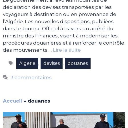
Le gouvernement a revu les modalités de
déclaration des devises transportées par les
voyageurs à destination ou en provenance de
l’Algérie. Les nouvelles dispositions, publiées
dans le Journal Officiel à travers un arrêté du
ministre des Finances, visent à moderniser les
procédures douanières et à renforcer le contrôle
des mouvements …
Lire la suite
Étiquettes
,
,
Algerie
devises
douanes
3 commentaires
Accueil
»
douanes