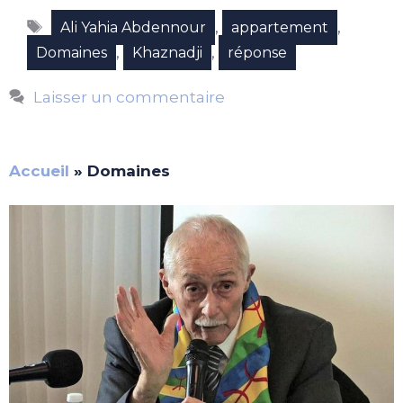
Étiquettes
,
,
Ali Yahia Abdennour
appartement
,
,
Domaines
Khaznadji
réponse
Laisser un commentaire
Accueil
»
Domaines