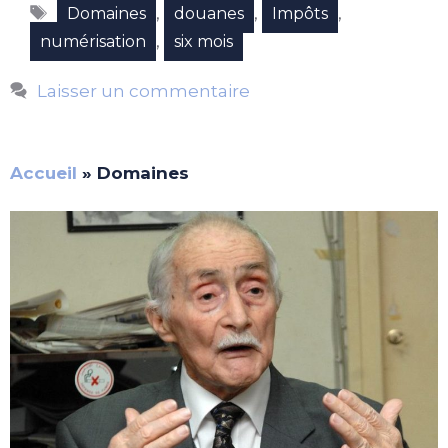
Étiquettes
,
,
,
Domaines
douanes
Impôts
,
numérisation
six mois
Laisser un commentaire
Accueil
»
Domaines