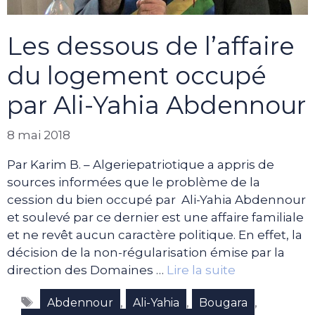
Les dessous de l’affaire
du logement occupé
par Ali-Yahia Abdennour
8 mai 2018
Par Karim B. – Algeriepatriotique a appris de
sources informées que le problème de la
cession du bien occupé par Ali-Yahia Abdennour
et soulevé par ce dernier est une affaire familiale
et ne revêt aucun caractère politique. En effet, la
décision de la non-régularisation émise par la
direction des Domaines …
Lire la suite
Étiquettes
,
,
,
Abdennour
Ali-Yahia
Bougara