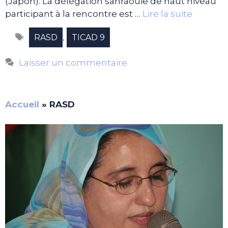
(Japon). La délégation sahraouie de haut niveau
participant à la rencontre est …
Lire la suite
Étiquettes
,
RASD
TICAD 9
Laisser un commentaire
Accueil
»
RASD