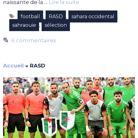
naissante de la …
Lire la suite
Étiquettes
,
,
,
football
RASD
sahara occidental
,
sahraouie
sélection
6 commentaires
Accueil
»
RASD