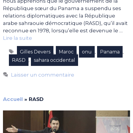
nous apprenons que le gouvernement de la
République sœur du Panama a suspendu ses
relations diplomatiques avec la République
arabe sahraouie démocratique (RASD), qu’il avait
reconnue en 1978, lorsqu’elle est devenue le …
Lire la suite
Étiquettes
,
,
,
,
Gilles Devers
Maroc
onu
Panama
,
RASD
sahara occidental
Laisser un commentaire
Accueil
»
RASD