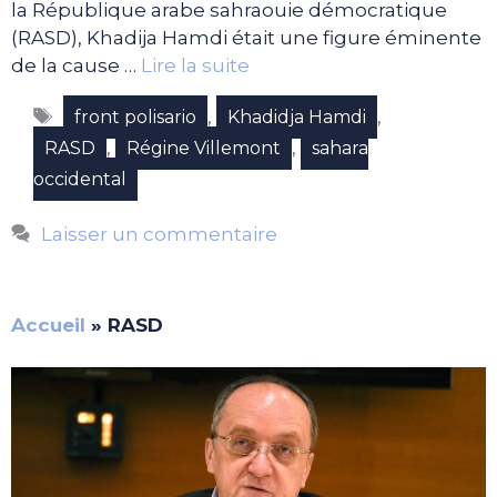
la République arabe sahraouie démocratique
(RASD), Khadija Hamdi était une figure éminente
de la cause …
Lire la suite
Étiquettes
,
,
front polisario
Khadidja Hamdi
,
,
RASD
Régine Villemont
sahara
occidental
Laisser un commentaire
Accueil
»
RASD