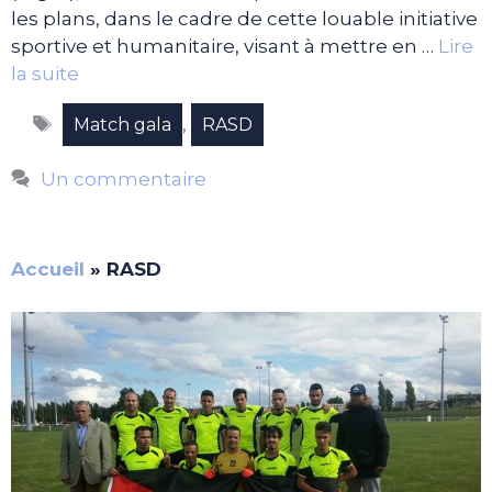
les plans, dans le cadre de cette louable initiative
sportive et humanitaire, visant à mettre en …
Lire
la suite
Étiquettes
,
Match gala
RASD
Un commentaire
Accueil
»
RASD