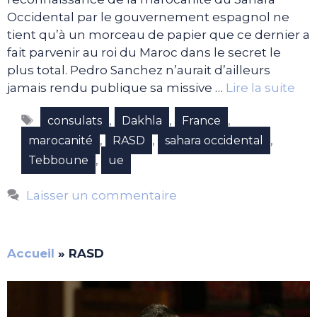
Occidental par le gouvernement espagnol ne
tient qu’à un morceau de papier que ce dernier a
fait parvenir au roi du Maroc dans le secret le
plus total. Pedro Sanchez n’aurait d’ailleurs
jamais rendu publique sa missive …
Lire la suite
Étiquettes
,
,
,
consulats
Dakhla
France
,
,
,
marocanité
RASD
sahara occidental
,
Tebboune
ue
Laisser un commentaire
Accueil
»
RASD