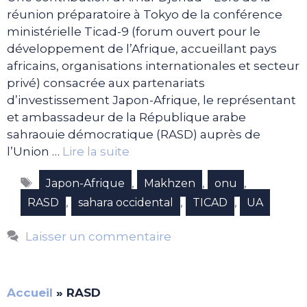
réunion préparatoire à Tokyo de la conférence
ministérielle Ticad-9 (forum ouvert pour le
développement de l’Afrique, accueillant pays
africains, organisations internationales et secteur
privé) consacrée aux partenariats
d’investissement Japon-Afrique, le représentant
et ambassadeur de la République arabe
sahraouie démocratique (RASD) auprès de
l’Union …
Lire la suite
Étiquettes
,
,
,
Japon-Afrique
Makhzen
onu
,
,
,
RASD
sahara occidental
TICAD
UA
Laisser un commentaire
Accueil
»
RASD