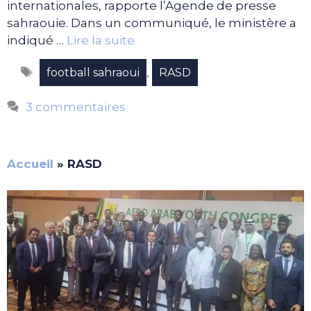
internationales, rapporte l’Agende de presse
sahraouie. Dans un communiqué, le ministère a
indiqué …
Lire la suite
Étiquettes
,
football sahraoui
RASD
3 commentaires
Accueil
»
RASD