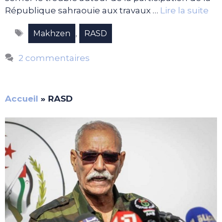
République sahraouie aux travaux …
Lire la suite
Étiquettes
,
Makhzen
RASD
2 commentaires
Accueil
»
RASD