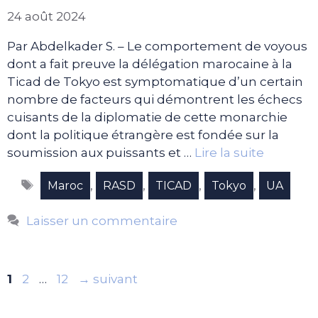
24 août 2024
Par Abdelkader S. – Le comportement de voyous
dont a fait preuve la délégation marocaine à la
Ticad de Tokyo est symptomatique d’un certain
nombre de facteurs qui démontrent les échecs
cuisants de la diplomatie de cette monarchie
dont la politique étrangère est fondée sur la
soumission aux puissants et …
Lire la suite
Étiquettes
,
,
,
,
Maroc
RASD
TICAD
Tokyo
UA
Laisser un commentaire
Page
Page
Page
1
2
…
12
→
suivant