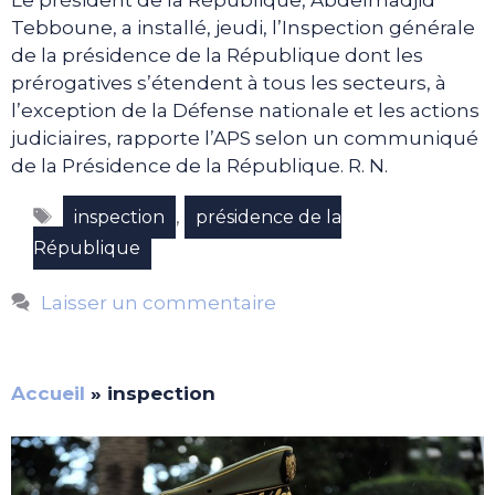
Le président de la République, Abdelmadjid
Tebboune, a installé, jeudi, l’Inspection générale
de la présidence de la République dont les
prérogatives s’étendent à tous les secteurs, à
l’exception de la Défense nationale et les actions
judiciaires, rapporte l’APS selon un communiqué
de la Présidence de la République. R. N.
Étiquettes
,
inspection
présidence de la
République
Laisser un commentaire
Accueil
»
inspection