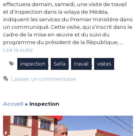
effectuera demain, samedi, une visite de travail
et d’inspection dans la wilaya de Médéa,
indiquent les services du Premier ministère dans
un communiqué. Cette visite, qui s’inscrit dans le
cadre de la mise en œuvre et du suivi du
programme du président de la République, …
Lire la suite
Étiquettes
,
,
,
inspection
Sella
travail
visites
Laisser un commentaire
Accueil
»
inspection