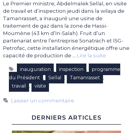
Le Premier ministre, Abdelmalek Sellal, en visite
de travail et d’inspection jeudi dans la wilaya de
Tamanrasset, a inauguré une usine de
traitement de gaz dans la zone de Hassi-
Moumène (43 km d’In-Salah). Fruit d’un
partenariat entre l’entreprise Sonatrach et ISG-
Petrofac, cette installation énergétique offre une
capacité de production de …
Lire la suite
Étiquettes
,
,
inauguration
inspection
programme
,
,
,
du Président
Sellal
Tamanrasset
,
travail
visite
Laisser un commentaire
DERNIERS ARTICLES