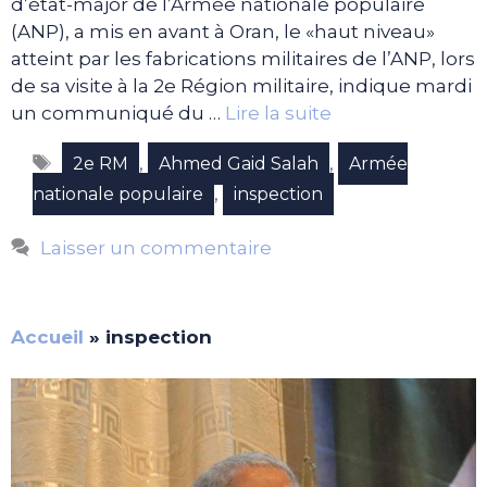
d’état-major de l’Armée nationale populaire
(ANP), a mis en avant à Oran, le «haut niveau»
atteint par les fabrications militaires de l’ANP, lors
de sa visite à la 2e Région militaire, indique mardi
un communiqué du …
Lire la suite
Étiquettes
,
,
2e RM
Ahmed Gaid Salah
Armée
,
nationale populaire
inspection
Laisser un commentaire
Accueil
»
inspection