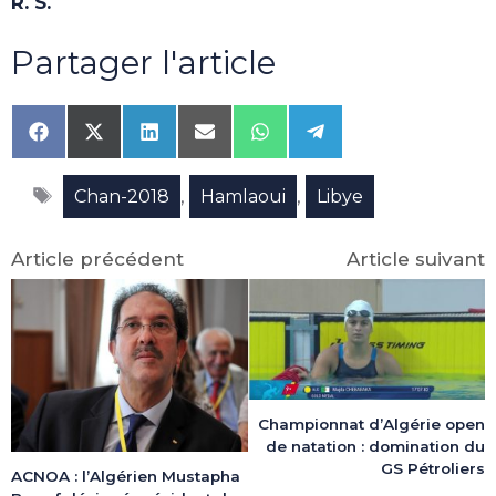
R. S.
Partager l'article
Share
Share
Share
Share
Share
Share
on
on
on
on
on
on
Facebook
X
LinkedIn
Email
WhatsApp
Telegram
Étiquettes
(Twitter)
,
,
Chan-2018
Hamlaoui
Libye
Article précédent
Article suivant
Championnat d’Algérie open
de natation : domination du
GS Pétroliers
ACNOA : l’Algérien Mustapha