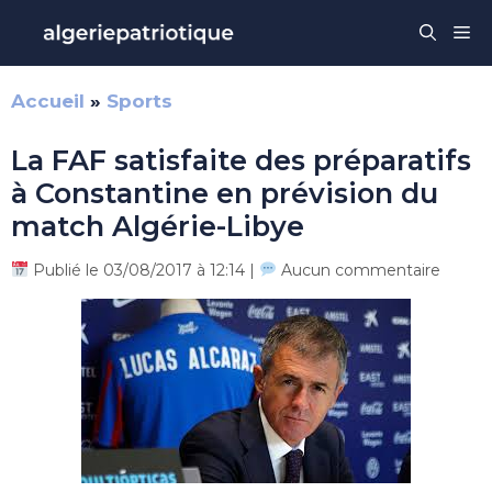
Aller
Me
au
contenu
Accueil
»
Sports
La FAF satisfaite des préparatifs
à Constantine en prévision du
match Algérie-Libye
Publié le 03/08/2017 à 12:14 |
Aucun commentaire