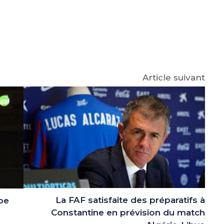
e
p
gram
Article suivant
La FAF satisfaite des préparatifs à
pe
Constantine en prévision du match