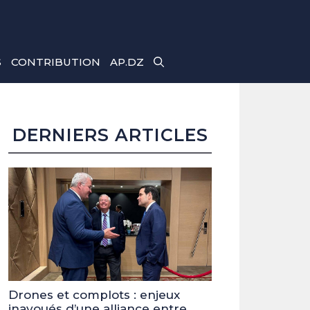
S
CONTRIBUTION
AP.DZ
DERNIERS ARTICLES
Drones et complots : enjeux
inavoués d’une alliance entre