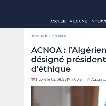
Aller
au
contenu
ACCUEIL
A LA UNE
INTERV
Accueil
»
Sports
ACNOA : l’Algérie
désigné président
d’éthique
Publié le 02/08/2017 à 00:27 |
Aucun c