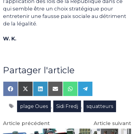
l’application des lois de la République dans ce
qui semble être un choix stratégique pour
entretenir une fausse paix sociale au détriment
de la légalité.
W. K.
Partager l'article
Share
Share
Share
Share
Share
Share
on
on
on
on
on
on
Facebook
X
LinkedIn
Email
WhatsApp
Telegram
Étiquettes
(Twitter)
,
,
plage Oues
Sidi Fredj
squatteurs
Article précédent
Article suivant