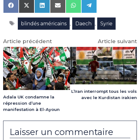
Share
Share
Share
Share
Share
Share
on
on
on
on
on
on
Facebook
X
LinkedIn
Email
WhatsApp
Telegram
Étiquettes
(Twitter)
,
,
blindés américains
Daech
Syrie
Article précédent
Article suivant
L’Iran interrompt tous les vols
Adala UK condamne la
avec le Kurdistan irakien
répression d’une
manifestation à El-Ayoun
Laisser un commentaire