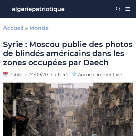
Aller
Me
au
contenu
Accueil
»
Monde
Syrie : Moscou publie des photos
de blindés américains dans les
zones occupées par Daech
Publié le 24/09/2017 à 12:44 |
Aucun commentaire