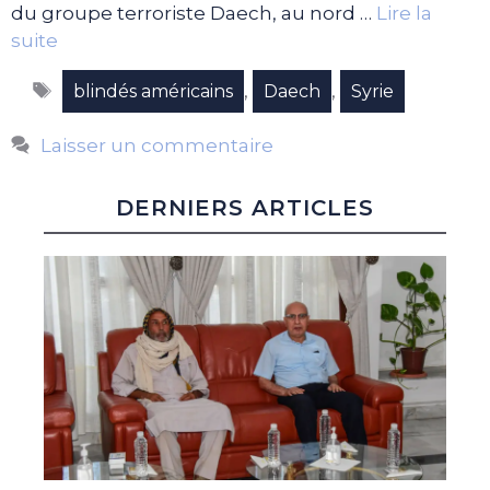
du groupe terroriste Daech, au nord …
Lire la
suite
Étiquettes
,
,
blindés américains
Daech
Syrie
Laisser un commentaire
DERNIERS ARTICLES