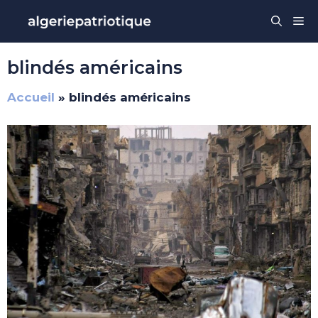
Aller
Me
au
contenu
blindés américains
Accueil
»
blindés américains