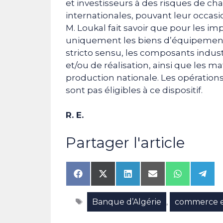
et investisseurs à des risques de cha
internationales, pouvant leur occas
M. Loukal fait savoir que pour les i
uniquement les biens d’équipement 
stricto sensu, les composants indust
et/ou de réalisation, ainsi que les m
production nationale. Les opérations
sont pas éligibles à ce dispositif.
R. E.
Partager l'article
Share
Share
Share
Share
Share
Shar
on
on
on
on
on
on
Facebook
X
LinkedIn
Email
WhatsAp
Tele
Étiquettes
Banque d’Algérie
commerce e
(Twitter)
,