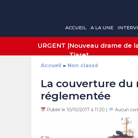
Aller
au
contenu
ACCUEIL
A LA UNE
INTERV
URGENT |
Nouveau drame de la 
Tiaret
Accueil
»
Non classé
La couverture du 
réglementée
Publié le 10/10/2017 à 11:20 |
Aucun com