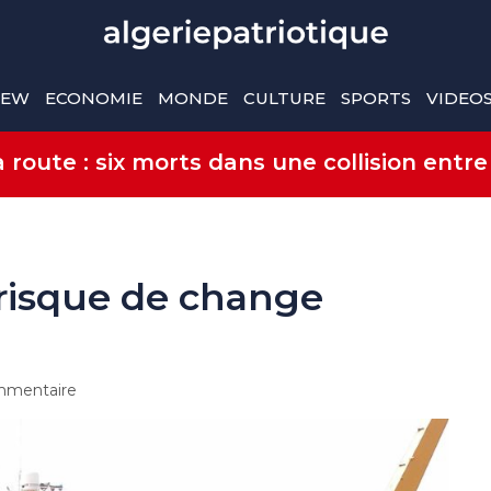
IEW
ECONOMIE
MONDE
CULTURE
SPORTS
VIDEO
route : six morts dans une collision entre
risque de change
mentaire