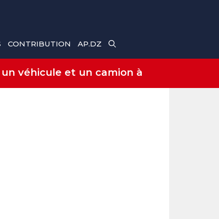
S
CONTRIBUTION
AP.DZ
 un véhicule et un camion à