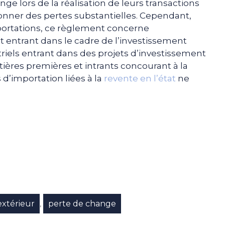
nge lors de la réalisation de leurs transactions
ionner des pertes substantielles. Cependant,
mportations, ce règlement concerne
entrant dans le cadre de l’investissement
riels entrant dans des projets d’investissement
atières premières et intrants concourant à la
 d’importation liées à la
revente en l’état
ne
e
p
gram
xtérieur
perte de change
,