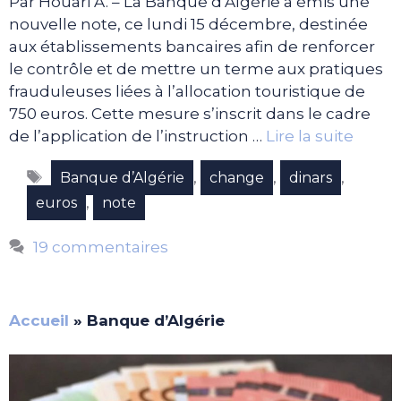
Par Houari A. – La Banque d’Algérie a émis une
nouvelle note, ce lundi 15 décembre, destinée
aux établissements bancaires afin de renforcer
le contrôle et de mettre un terme aux pratiques
frauduleuses liées à l’allocation touristique de
750 euros. Cette mesure s’inscrit dans le cadre
de l’application de l’instruction …
Lire la suite
Étiquettes
,
,
,
Banque d’Algérie
change
dinars
,
euros
note
19 commentaires
Accueil
»
Banque d’Algérie