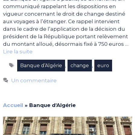
communiqué rappelant les dispositions en
vigueur concernant le droit de change destiné
aux voyages à l’étranger. Ce rappel intervient
dans le cadre de l’application de la décision du
président de la République portant relèvement
du montant alloué, désormais fixé à 750 euros …
Lire la suite
Étiquettes
,
,
Banque d’Algérie
change
euro
Un commentaire
Accueil
»
Banque d’Algérie