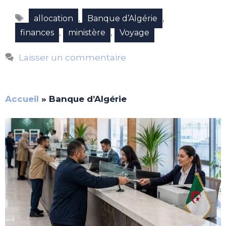
Étiquettes
,
,
allocation
Banque d’Algérie
,
,
finances
ministère
Voyage
Laisser un commentaire
Accueil
»
Banque d’Algérie