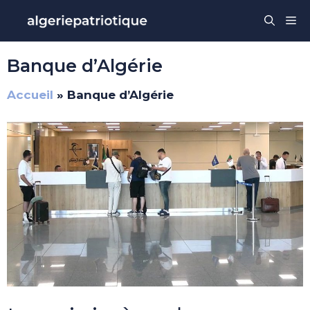
Aller
Me
au
contenu
Banque d’Algérie
Accueil
»
Banque d’Algérie