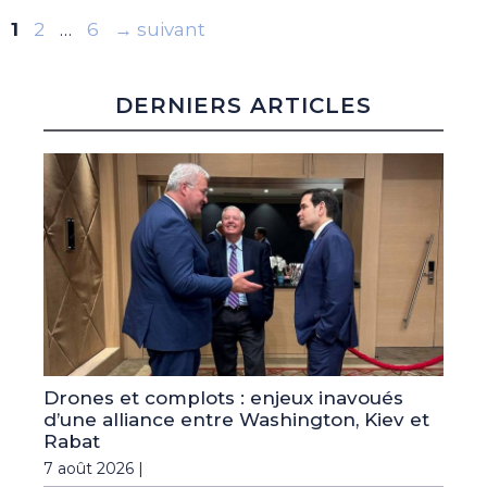
Page
Page
Page
1
2
…
6
→
suivant
DERNIERS ARTICLES
Drones et complots : enjeux inavoués
d’une alliance entre Washington, Kiev et
Rabat
7 août 2026 |