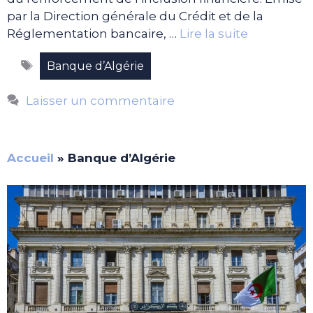
par la Direction générale du Crédit et de la
Réglementation bancaire, …
Lire la suite
Étiquettes
Banque d’Algérie
Laisser un commentaire
Accueil
»
Banque d’Algérie