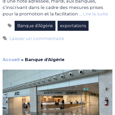
d’une note adressée, mardi, aux banques,
s’inscrivant dans le cadre des mesures prises
pour la promotion et la facilitation …
Lire la suite
Étiquettes
,
Banque d’Algérie
exportations
Laisser un commentaire
Accueil
»
Banque d’Algérie