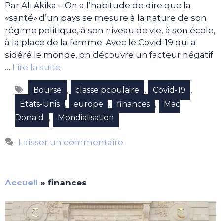
Par Ali Akika – On a l’habitude de dire que la
«santé» d’un pays se mesure à la nature de son
régime politique, à son niveau de vie, à son école,
à la place de la femme. Avec le Covid-19 qui a
sidéré le monde, on découvre un facteur négatif
…
Lire la suite
Étiquettes
,
,
,
Bourse
classe populaire
Covid-19
,
,
,
Etats-Unis
europe
finances
Mac
,
Donald
Mondialisation
Laisser un commentaire
Accueil
»
finances