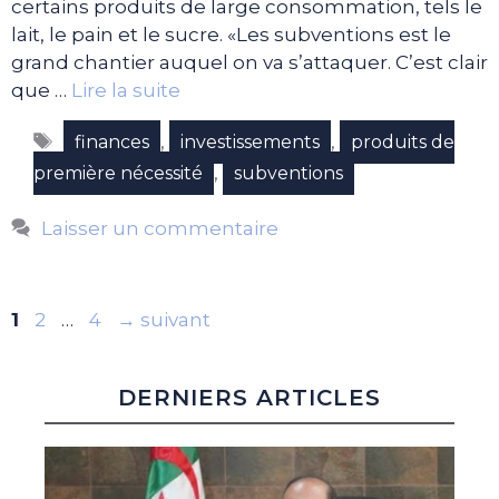
certains produits de large consommation, tels le
lait, le pain et le sucre. «Les subventions est le
grand chantier auquel on va s’attaquer. C’est clair
que …
Lire la suite
Étiquettes
,
,
finances
investissements
produits de
,
première nécessité
subventions
Laisser un commentaire
Page
Page
Page
1
2
…
4
→
suivant
DERNIERS ARTICLES