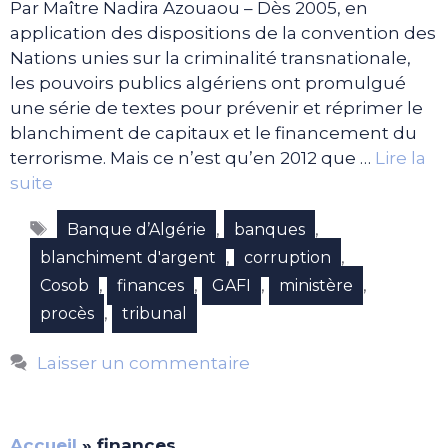
Par Maître Nadira Azouaou – Dès 2005, en
application des dispositions de la convention des
Nations unies sur la criminalité transnationale,
les pouvoirs publics algériens ont promulgué
une série de textes pour prévenir et réprimer le
blanchiment de capitaux et le financement du
terrorisme. Mais ce n’est qu’en 2012 que …
Lire la
suite
Étiquettes
,
,
Banque d’Algérie
banques
,
,
blanchiment d'argent
corruption
,
,
,
,
Cosob
finances
GAFI
ministère
,
procès
tribunal
Laisser un commentaire
Accueil
»
finances