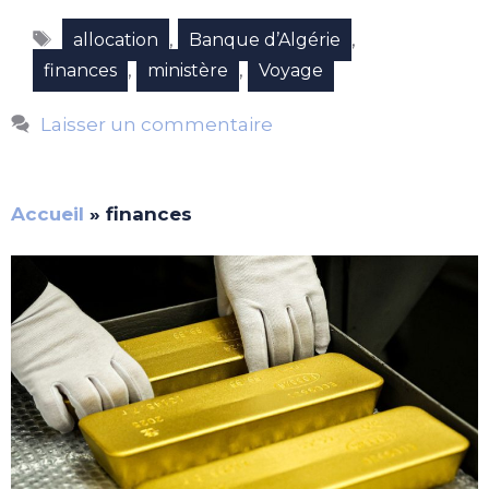
Étiquettes
,
,
allocation
Banque d’Algérie
,
,
finances
ministère
Voyage
Laisser un commentaire
Accueil
»
finances