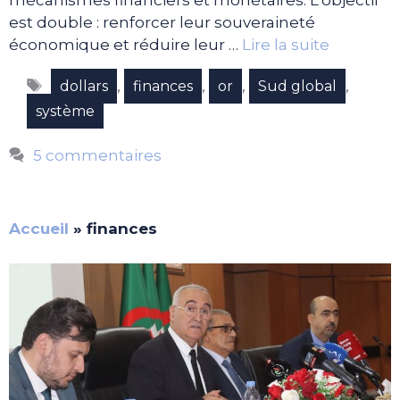
mécanismes financiers et monétaires. L’objectif
est double : renforcer leur souveraineté
économique et réduire leur …
Lire la suite
Étiquettes
,
,
,
,
dollars
finances
or
Sud global
système
5 commentaires
Accueil
»
finances