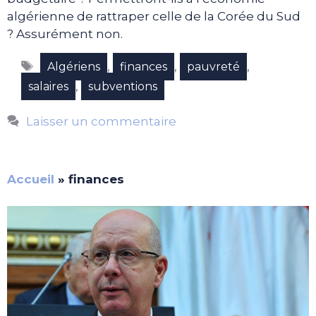
algérienne de rattraper celle de la Corée du Sud
? Assurément non.
Étiquettes
,
,
,
Algériens
finances
pauvreté
,
salaires
subventions
Laisser un commentaire
Accueil
»
finances