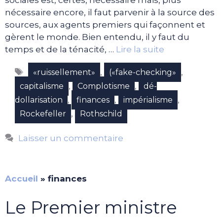
nécessaire encore, il faut parvenir à la source des
sources, aux agents premiers qui façonnent et
gèrent le monde. Bien entendu, il y faut du
temps et de la ténacité, …
Lire la suite
Étiquettes
,
,
«ruissellement»
(«fake-checking»
,
,
capitalisme
Complotisme
dé-
,
,
,
dollarisation
finances
impérialisme
,
Rockefeller
Rothschild
Laisser un commentaire
Accueil
»
finances
Le Premier ministre