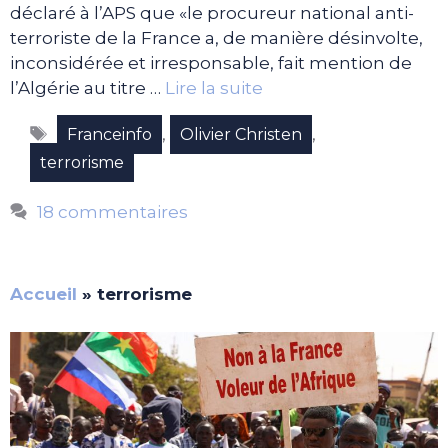
déclaré à l’APS que «le procureur national anti-
terroriste de la France a, de manière désinvolte,
inconsidérée et irresponsable, fait mention de
l’Algérie au titre …
Lire la suite
Étiquettes
,
,
Franceinfo
Olivier Christen
terrorisme
18 commentaires
Accueil
»
terrorisme