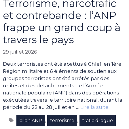
Terrorisme, narcotrafic
et contrebande : l’ANP
frappe un grand coup à
travers le pays
29 juillet 2026
Deux terroristes ont été abattus à Chlef, en 1ère
Région militaire et 6 éléments de soutien aux
groupes terroristes ont été arrêtés par des
unités et des détachements de l’Armée
nationale populaire (ANP) dans des opérations
exécutées travers le territoire national, durant la
période du 22 au 28 juillet en …
Lire la suite
Étiquettes
,
,
bilan ANP
terrorisme
trafic drogue