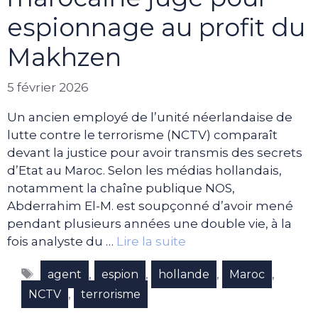
espionnage au profit du
Makhzen
5 février 2026
Un ancien employé de l’unité néerlandaise de
lutte contre le terrorisme (NCTV) comparaît
devant la justice pour avoir transmis des secrets
d’Etat au Maroc. Selon les médias hollandais,
notamment la chaîne publique NOS,
Abderrahim El-M. est soupçonné d’avoir mené
pendant plusieurs années une double vie, à la
fois analyste du …
Lire la suite
Étiquettes
,
,
,
,
agent
espion
hollande
Maroc
,
NCTV
terrorisme