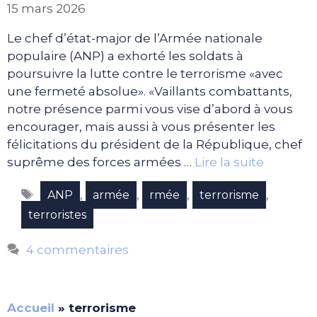
15 mars 2026
Le chef d’état-major de l’Armée nationale
populaire (ANP) a exhorté les soldats à
poursuivre la lutte contre le terrorisme «avec
une fermeté absolue». «Vaillants combattants,
notre présence parmi vous vise d’abord à vous
encourager, mais aussi à vous présenter les
félicitations du président de la République, chef
suprême des forces armées …
Lire la suite
Étiquettes
,
,
,
,
ANP
armée
rmée
terrorisme
terroristes
4 commentaires
Accueil
»
terrorisme