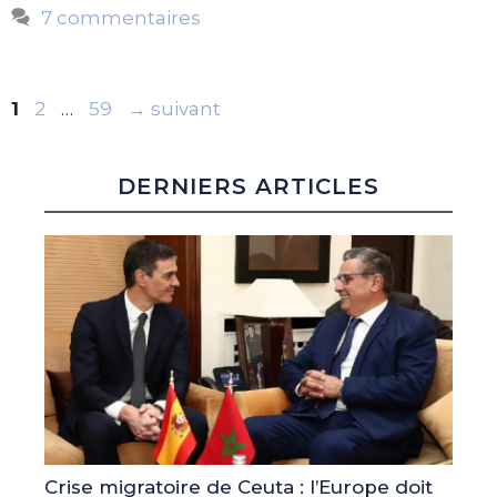
7 commentaires
Page
Page
Page
1
2
…
59
→
suivant
DERNIERS ARTICLES
Crise migratoire de Ceuta : l’Europe doit