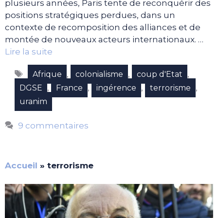
plusieurs années, Paris tente de reconquérir des
positions stratégiques perdues, dans un
contexte de recomposition des alliances et de
montée de nouveaux acteurs internationaux. …
Lire la suite
Étiquettes
,
,
,
Afrique
colonialisme
coup d'Etat
,
,
,
,
DGSE
France
ingérence
terrorisme
uranim
9 commentaires
Accueil
»
terrorisme