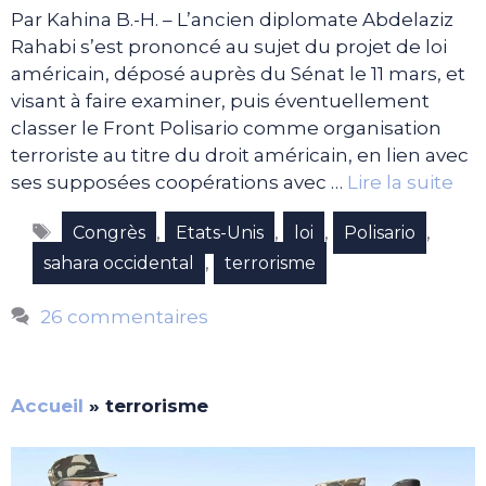
Par Kahina B.-H. – L’ancien diplomate Abdelaziz
Rahabi s’est prononcé au sujet du projet de loi
américain, déposé auprès du Sénat le 11 mars, et
visant à faire examiner, puis éventuellement
classer le Front Polisario comme organisation
terroriste au titre du droit américain, en lien avec
ses supposées coopérations avec …
Lire la suite
Étiquettes
,
,
,
,
Congrès
Etats-Unis
loi
Polisario
,
sahara occidental
terrorisme
26 commentaires
Accueil
»
terrorisme