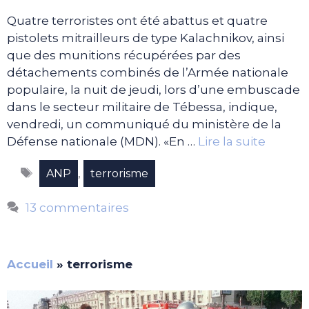
Quatre terroristes ont été abattus et quatre
pistolets mitrailleurs de type Kalachnikov, ainsi
que des munitions récupérées par des
détachements combinés de l’Armée nationale
populaire, la nuit de jeudi, lors d’une embuscade
dans le secteur militaire de Tébessa, indique,
vendredi, un communiqué du ministère de la
Défense nationale (MDN). «En …
Lire la suite
Étiquettes
,
ANP
terrorisme
13 commentaires
Accueil
»
terrorisme