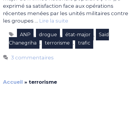
exprimé sa satisfaction face aux opérations
récentes menées par les unités militaires contre
les groupes …
Lire la suite
Étiquettes
,
,
,
ANP
drogue
état-major
Saïd
,
,
Chanegriha
terrorisme
trafic
3 commentaires
Accueil
»
terrorisme