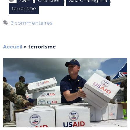
,
,
,
ANP
Cherchell
Saïd Chanegriha
terrorisme
3 commentaires
Accueil
»
terrorisme