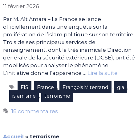
11 février 2026
Par M. Aït Amara – La France se lance
officiellement dans une enquête sur la
prolifération de l’islam politique sur son territoire.
Trois de ses principaux services de
renseignement, dont la très inamicale Direction
générale de la sécurité extérieure (DGSE), ont été
mobilisés pour analyser le phénomène.
L’initiative donne l’apparence …
Lire la suite
Étiquettes
,
,
,
,
FIS
France
François Miterrand
gia
,
islamisme
terrorisme
18 commentaires
Accueil
»
terrorisme