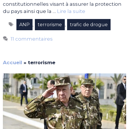
constitutionnelles visant à assurer la protection
du pays ainsi que la …
Lire la suite
Étiquettes
,
,
ANP
terrorisme
trafic de drogue
11 commentaires
Accueil
»
terrorisme