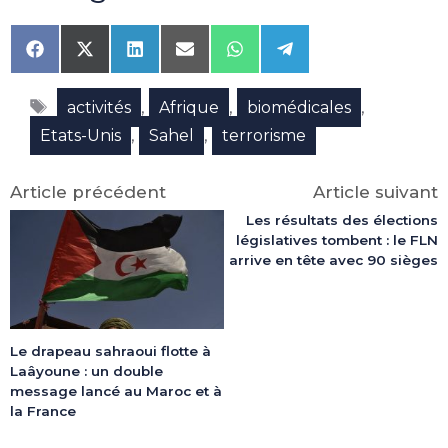
Share
Share
Share
Share
Share
Share
on
on
on
on
on
on
Facebook
X
LinkedIn
Email
WhatsApp
Telegram
Étiquettes
(Twitter)
,
,
,
activités
Afrique
biomédicales
,
,
Etats-Unis
Sahel
terrorisme
Article précédent
Article suivant
Les résultats des élections
législatives tombent : le FLN
arrive en tête avec 90 sièges
Le drapeau sahraoui flotte à
Laâyoune : un double
message lancé au Maroc et à
la France