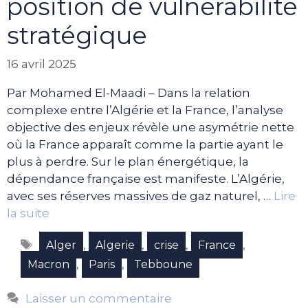
position de vulnérabilité
stratégique
16 avril 2025
Par Mohamed El-Maadi – Dans la relation
complexe entre l’Algérie et la France, l’analyse
objective des enjeux révèle une asymétrie nette
où la France apparaît comme la partie ayant le
plus à perdre. Sur le plan énergétique, la
dépendance française est manifeste. L’Algérie,
avec ses réserves massives de gaz naturel, …
Lire
la suite
Étiquettes
,
,
,
,
Alger
Algerie
crise
France
,
,
Macron
Paris
Tebboune
Laisser un commentaire