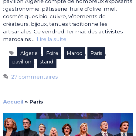
pavillon Algérie compte de nombreux exposants
: gastronomie, pâtisserie, huile d’olive, miel,
cosmétiques bio, cuivre, vêtements de
créateurs, bijoux, tenues traditionnelles
artisanales. Ce vendredi 1er mai, des activistes
marocains …
Lire la suite
Étiquettes
,
,
,
,
Algerie
Foire
Maroc
Paris
,
pavillon
stand
27 commentaires
Accueil
»
Paris