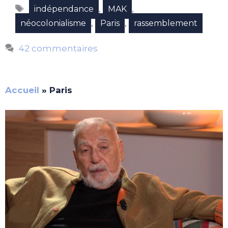
Étiquettes
,
,
indépendance
MAK
,
,
néocolonialisme
Paris
rassemblement
42 commentaires
Accueil
»
Paris