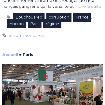
fonctionnement interne des rouages de l’Etat
français gangréné par la vénalité et …
Lire la suite
Étiquettes
,
,
,
Bouchouareb
corruption
France
,
,
Macron
Paris
régime
51 commentaires
Accueil
»
Paris