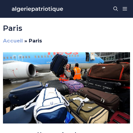
Aller
Me
au
contenu
Paris
Accueil
»
Paris