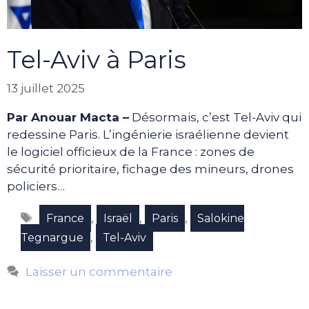
Tel-Aviv à Paris
13 juillet 2025
Par Anouar Macta –
Désormais, c’est Tel-Aviv qui
redessine Paris. L’ingénierie israélienne devient
le logiciel officieux de la France : zones de
sécurité prioritaire, fichage des mineurs, drones
policiers…
Étiquettes
,
,
,
France
Israël
Paris
Salokine
,
Tegnargue
Tel-Aviv
Laisser un commentaire