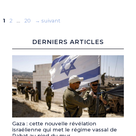
Page
Page
Page
1
2
…
20
→
suivant
DERNIERS ARTICLES
Gaza : cette nouvelle révélation
israélienne qui met le régime vassal de
Rabat au pied du mur