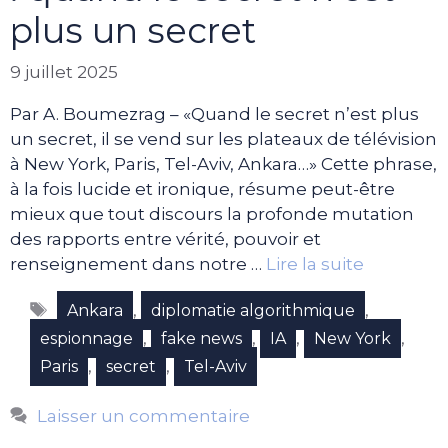
plus un secret
9 juillet 2025
Par A. Boumezrag – «Quand le secret n’est plus
un secret, il se vend sur les plateaux de télévision
à New York, Paris, Tel-Aviv, Ankara…» Cette phrase,
à la fois lucide et ironique, résume peut-être
mieux que tout discours la profonde mutation
des rapports entre vérité, pouvoir et
renseignement dans notre …
Lire la suite
Étiquettes
,
,
Ankara
diplomatie algorithmique
,
,
,
,
espionnage
fake news
IA
New York
,
,
Paris
secret
Tel-Aviv
Laisser un commentaire