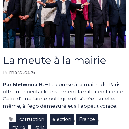
La meute à la mairie
14 mars 2026
Par Mehenna H. –
La course à la mairie de Paris
offre un spectacle tristement familier en France.
Celui d’une faune politique obsédée par elle-
même, à l’ego démesuré et à l’appétit vorace.
Étiquettes
,
,
,
corruption
élection
France
,
mairie
Paris