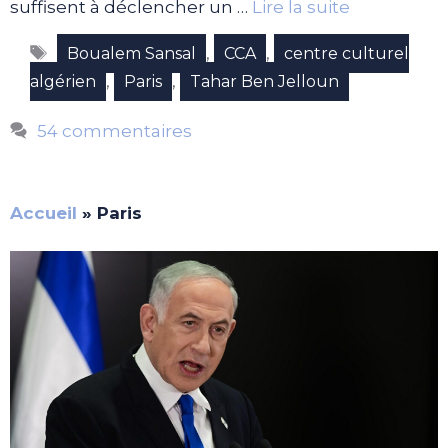
suffisent à déclencher un …
Lire la suite
Étiquettes
,
,
Boualem Sansal
CCA
centre culturel
,
,
algérien
Paris
Tahar Ben Jelloun
54 commentaires
Accueil
»
Paris