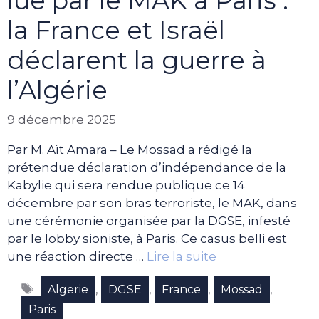
lue par le MAK à Paris :
la France et Israël
déclarent la guerre à
l’Algérie
9 décembre 2025
Par M. Aït Amara – Le Mossad a rédigé la
prétendue déclaration d’indépendance de la
Kabylie qui sera rendue publique ce 14
décembre par son bras terroriste, le MAK, dans
une cérémonie organisée par la DGSE, infesté
par le lobby sioniste, à Paris. Ce casus belli est
une réaction directe …
Lire la suite
Étiquettes
,
,
,
,
Algerie
DGSE
France
Mossad
Paris