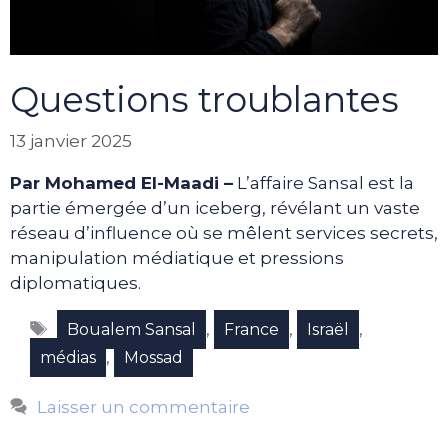
Questions troublantes
13 janvier 2025
Par Mohamed El-Maadi –
L’affaire Sansal est la
partie émergée d’un iceberg, révélant un vaste
réseau d’influence où se mêlent services secrets,
manipulation médiatique et pressions
diplomatiques.
Étiquettes
,
,
,
Boualem Sansal
France
Israël
,
médias
Mossad
Laisser un commentaire