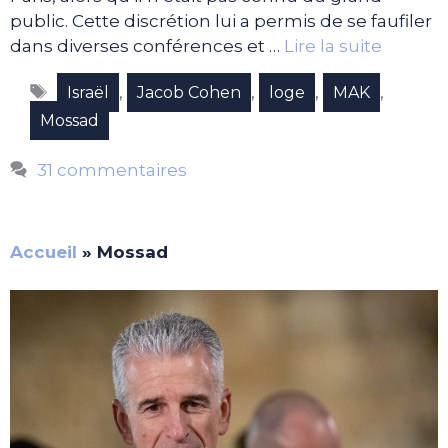
public. Cette discrétion lui a permis de se faufiler
dans diverses conférences et …
Lire la suite
Étiquettes
,
,
,
,
Israël
Jacob Cohen
loge
MAK
Mossad
31 commentaires
Accueil
»
Mossad