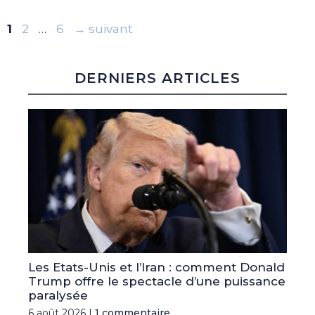
Page
Page
Page
1
2
…
6
→
suivant
DERNIERS ARTICLES
Les Etats-Unis et l’Iran : comment Donald
Trump offre le spectacle d’une puissance
paralysée
6 août 2026 |
1 commentaire