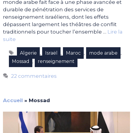
monde arabe fait face à une phase avancée et
durable de pénétration des services de
renseignement israéliens, dont les effets
dépassent largement les théâtres de conflit
traditionnels pour toucher l’ensemble …
Lire la
suite
Étiquettes
,
,
,
,
Algerie
Israël
Maroc
mode arabe
,
Mossad
renseignement
22 commentaires
Accueil
»
Mossad