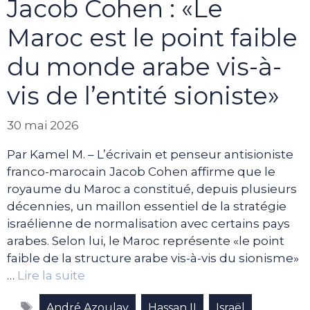
Jacob Cohen : «Le
Maroc est le point faible
du monde arabe vis-à-
vis de l’entité sioniste»
30 mai 2026
Par Kamel M. – L’écrivain et penseur antisioniste
franco-marocain Jacob Cohen affirme que le
royaume du Maroc a constitué, depuis plusieurs
décennies, un maillon essentiel de la stratégie
israélienne de normalisation avec certains pays
arabes. Selon lui, le Maroc représente «le point
faible de la structure arabe vis-à-vis du sionisme»
…
Lire la suite
Étiquettes
,
,
,
André Azoulay
Hassan II
Israël