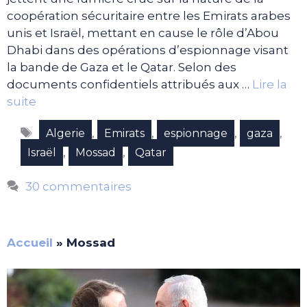
coopération sécuritaire entre les Emirats arabes
unis et Israël, mettant en cause le rôle d’Abou
Dhabi dans des opérations d’espionnage visant
la bande de Gaza et le Qatar. Selon des
documents confidentiels attribués aux …
Lire la
suite
Étiquettes
,
,
,
,
Algerie
Emirats
espionnage
gaza
,
,
Israël
Mossad
Qatar
30 commentaires
Accueil
»
Mossad