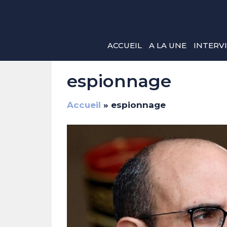
Aller
au
contenu
ACCUEIL
A LA UNE
INTERV
espionnage
Accueil
»
espionnage