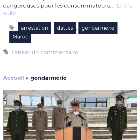
dangereuses pour les consommateurs. …
Lire la
suite
Étiquettes
,
,
,
arrestation
dattes
gendarmerie
Maroc
Laisser un commentaire
Accueil
»
gendarmerie