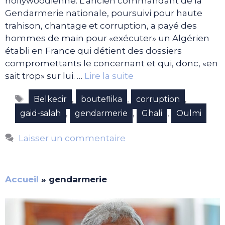
hollywoodienne. L’ancien commandant de la
Gendarmerie nationale, poursuivi pour haute
trahison, chantage et corruption, a payé des
hommes de main pour «exécuter» un Algérien
établi en France qui détient des dossiers
compromettants le concernant et qui, donc, «en
sait trop» sur lui. …
Lire la suite
Étiquettes
,
,
,
Belkecir
bouteflika
corruption
,
,
,
gaid-salah
gendarmerie
Ghali
Oulmi
Laisser un commentaire
Accueil
»
gendarmerie