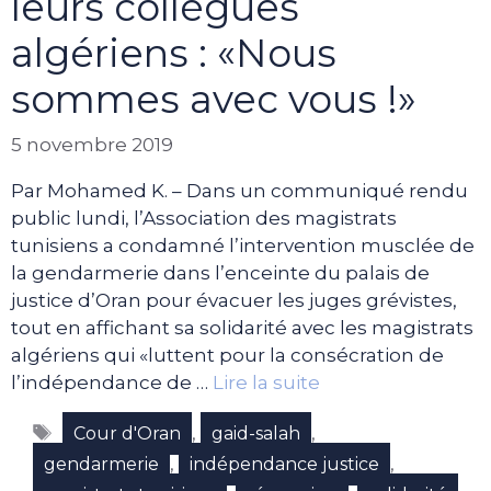
leurs collègues
algériens : «Nous
sommes avec vous !»
5 novembre 2019
Par Mohamed K. – Dans un communiqué rendu
public lundi, l’Association des magistrats
tunisiens a condamné l’intervention musclée de
la gendarmerie dans l’enceinte du palais de
justice d’Oran pour évacuer les juges grévistes,
tout en affichant sa solidarité avec les magistrats
algériens qui «luttent pour la consécration de
l’indépendance de …
Lire la suite
Étiquettes
,
,
Cour d'Oran
gaid-salah
,
,
gendarmerie
indépendance justice