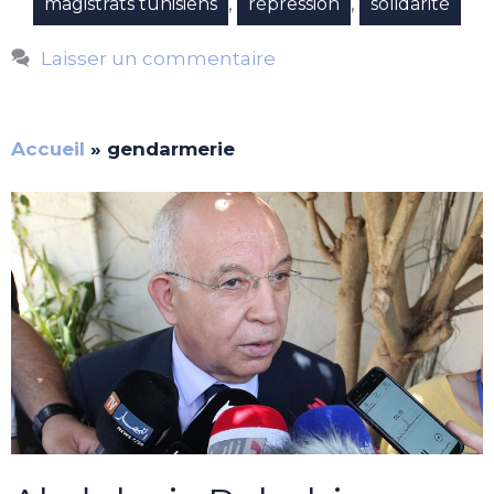
,
,
magistrats tunisiens
répression
solidarité
Laisser un commentaire
Accueil
»
gendarmerie