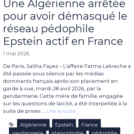
Une Algérienne arrêtée
pour avoir démasqué le
réseau pédophile
Epstein actif en France
1 mai 2026
De Paris, Saliha Fayez – L’affaire Fatma Lakreche a
été passée sous silence par les médias
dominants français après son placement en
garde à vue, mardi 28 avril 2026, par la
gendarmerie. Cette mère de famille, engagée
sur les questions de laïcité, a été interpellée à la
suite de prises …
Lire la suite
Étiquettes
,
,
,
Algérienne
Epstein
France
,
,
,
gendarmerie
islamophobie
pédophilie