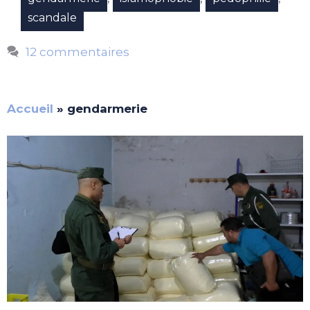
scandale
12 commentaires
Accueil
»
gendarmerie