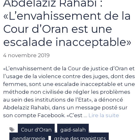
Abdelaziz Rahabi :
«L’envahissement de la
Cour d’Oran est une
escalade inacceptable»
4 novembre 2019
«L’envahissement de la Cour de justice d’Oran et
l’usage de la violence contre des juges, dont des
femmes, sont une escalade inacceptable et une
méthode non civilisée de régler les problèmes
au sein des institutions de l’Etat», a dénoncé
Abdelaziz Rahabi, dans un message posté sur
son compte Facebook. «C’est …
Lire la suite
Étiquettes
,
,
Cour d'Oran
gaid-salah
,
,
gendarmerie
grève des magistrats