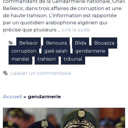
commandant de la Gendarmerie nationale, Ghali
Belkecir, dans trois affaires de corruption et une
de haute trahison. L’information est rapportée
par un quotidien arabophone algérien qui
précise que plusieurs …
Lire la suite
Étiquettes
,
,
,
,
Belkecir
Benouira
Blida
Bouazza
,
,
,
corruption
gaid-salah
gendarmerie
,
,
mandat
trahison
tribunal
Laisser un commentaire
Accueil
»
gendarmerie