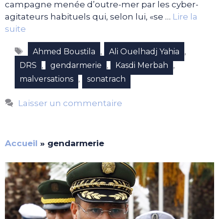
campagne menée d’outre-mer par les cyber-
agitateurs habituels qui, selon lui, «se …
Lire la
suite
Étiquettes
,
,
Ahmed Boustila
Ali Ouelhadj Yahia
,
,
,
DRS
gendarmerie
Kasdi Merbah
,
malversations
sonatrach
Laisser un commentaire
Accueil
»
gendarmerie