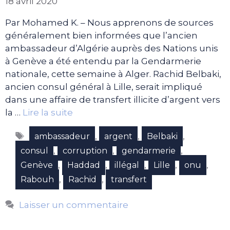
18 avril 2020
Par Mohamed K. – Nous apprenons de sources
généralement bien informées que l’ancien
ambassadeur d’Algérie auprès des Nations unis
à Genève a été entendu par la Gendarmerie
nationale, cette semaine à Alger. Rachid Belbaki,
ancien consul général à Lille, serait impliqué
dans une affaire de transfert illicite d’argent vers
la …
Lire la suite
Étiquettes
,
,
,
ambassadeur
argent
Belbaki
,
,
,
consul
corruption
gendarmerie
,
,
,
,
,
Genève
Haddad
illégal
Lille
onu
,
,
Rabouh
Rachid
transfert
Laisser un commentaire