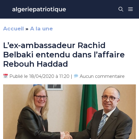
Aller
Me
au
contenu
Accueil
»
A la une
L’ex-ambassadeur Rachid
Belbaki entendu dans l’affaire
Rebouh Haddad
Publié le 18/04/2020 à 11:20 |
Aucun commentaire