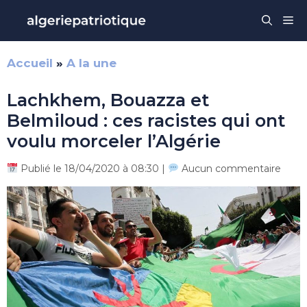
Aller
Me
au
contenu
Accueil
»
A la une
Lachkhem, Bouazza et
Belmiloud : ces racistes qui ont
voulu morceler l’Algérie
Publié le 18/04/2020 à 08:30 |
Aucun commentaire