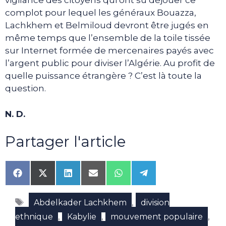
vigilance des citoyens qui ont su déjouer ce
complot pour lequel les généraux Bouazza,
Lachkhem et Belmiloud devront être jugés en
même temps que l’ensemble de la toile tissée
sur Internet formée de mercenaires payés avec
l’argent public pour diviser l’Algérie. Au profit de
quelle puissance étrangère ? C’est là toute la
question.
N. D.
Partager l'article
Share
Share
Share
Share
Share
Share
on
on
on
on
on
on
Facebook
X
LinkedIn
Email
WhatsApp
Telegram
Étiquettes
(Twitter)
,
Abdelkader Lachkhem
division
,
,
,
ethnique
Kabylie
mouvement populaire