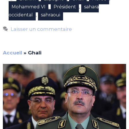
,
,
Mohammed VI
Président
sahara
,
occidental
sahraoui
Laisser un commentaire
Accueil
»
Ghali