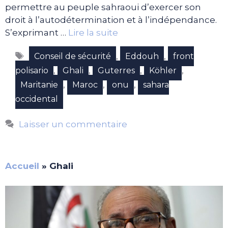
permettre au peuple sahraoui d’exercer son
droit à l’autodétermination et à l’indépendance.
S’exprimant …
Lire la suite
Étiquettes
,
,
Conseil de sécurité
Eddouh
front
,
,
,
,
polisario
Ghali
Guterres
Köhler
,
,
,
Maritanie
Maroc
onu
sahara
occidental
Laisser un commentaire
Accueil
»
Ghali