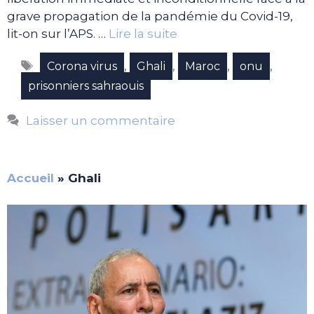
grave propagation de la pandémie du Covid-19,
lit-on sur l’APS. …
Lire la suite
Étiquettes
,
,
,
,
Corona virus
Ghali
Maroc
onu
prisonniers sahraouis
Laisser un commentaire
Accueil
»
Ghali