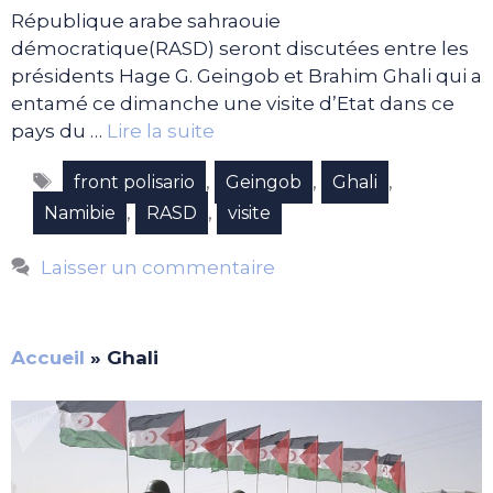
République arabe sahraouie
démocratique(RASD) seront discutées entre les
présidents Hage G. Geingob et Brahim Ghali qui a
entamé ce dimanche une visite d’Etat dans ce
pays du …
Lire la suite
Étiquettes
,
,
,
front polisario
Geingob
Ghali
,
,
Namibie
RASD
visite
Laisser un commentaire
Accueil
»
Ghali