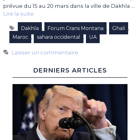
prévue du 15 au 20 mars dans la ville de Dakhla …
Lire la suite
Étiquettes
,
,
,
Dakhla
Forum Crans Montana
Ghali
,
,
Maroc
sahara occidental
UA
Laisser un commentaire
DERNIERS ARTICLES