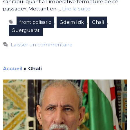
sahraoui quant à l’impérative fermeture de ce
passage». Mettant en …
Lire la suite
Étiquettes
,
,
,
front polisario
Gdeim Izik
Ghali
Guerguerat
Laisser un commentaire
Accueil
»
Ghali