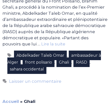
secrétaire général du Front Polisario, Brahim
Ghali, a procédé à la nomination de l’ex-Premier
ministre, Abdelkader Taleb Omar, en qualité
d’ambassadeur extraordinaire et plénipotentiaire
de la République arabe sahraouie démocratique
(RASD) auprès de la République algérienne
démocratique et populaire. «Partant des
pouvoirs que lui …
Lire la suite
Étiquettes
,
Abdelkader Taleb Omar
ambassadeur à
,
,
,
,
Alger
front polisario
Ghali
RASD
sahara occidental
Laisser un commentaire
Accueil
»
Ghali