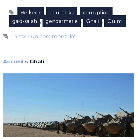
Étiquettes
,
,
,
Belkecir
bouteflika
corruption
,
,
,
gaid-salah
gendarmerie
Ghali
Oulmi
Laisser un commentaire
Accueil
»
Ghali