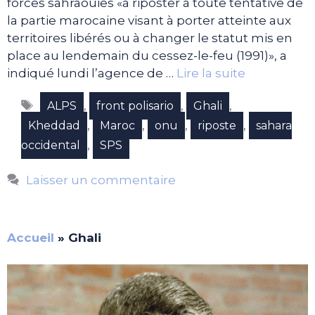
forces sahraouies «à riposter à toute tentative de
la partie marocaine visant à porter atteinte aux
territoires libérés ou à changer le statut mis en
place au lendemain du cessez-le-feu (1991)», a
indiqué lundi l’agence de …
Lire la suite
Étiquettes
,
,
,
ALPS
front polisario
Ghali
,
,
,
,
Kheddad
Maroc
onu
riposte
sahara
,
occidental
SPS
Laisser un commentaire
Accueil
»
Ghali