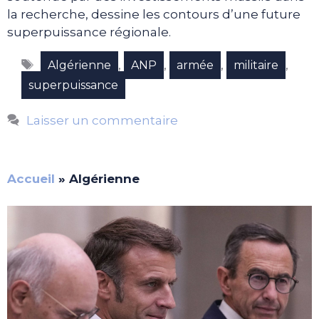
la recherche, dessine les contours d’une future
superpuissance régionale.
Étiquettes
,
,
,
,
Algérienne
ANP
armée
militaire
superpuissance
Laisser un commentaire
Accueil
»
Algérienne