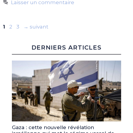
Laisser un commentaire
Page
Page
Page
1
2
3
→
suivant
DERNIERS ARTICLES
Gaza : cette nouvelle révélation