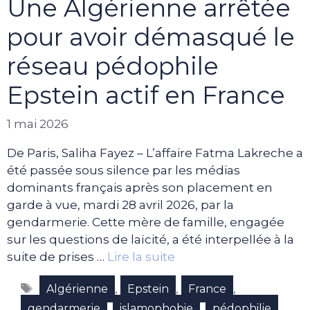
Une Algérienne arrêtée
pour avoir démasqué le
réseau pédophile
Epstein actif en France
1 mai 2026
De Paris, Saliha Fayez – L’affaire Fatma Lakreche a
été passée sous silence par les médias
dominants français après son placement en
garde à vue, mardi 28 avril 2026, par la
gendarmerie. Cette mère de famille, engagée
sur les questions de laïcité, a été interpellée à la
suite de prises …
Lire la suite
Étiquettes
,
,
,
Algérienne
Epstein
France
,
,
,
gendarmerie
islamophobie
pédophilie