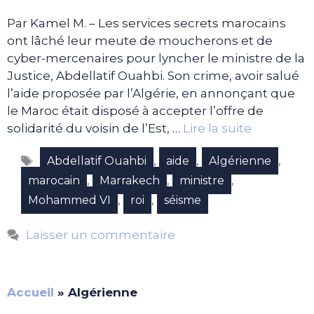
Par Kamel M. – Les services secrets marocains
ont lâché leur meute de moucherons et de
cyber-mercenaires pour lyncher le ministre de la
Justice, Abdellatif Ouahbi. Son crime, avoir salué
l’aide proposée par l’Algérie, en annonçant que
le Maroc était disposé à accepter l’offre de
solidarité du voisin de l’Est, …
Lire la suite
Étiquettes
,
,
,
Abdellatif Ouahbi
aide
Algérienne
,
,
,
marocain
Marrakech
ministre
,
,
Mohammed VI
roi
séisme
Laisser un commentaire
Accueil
»
Algérienne