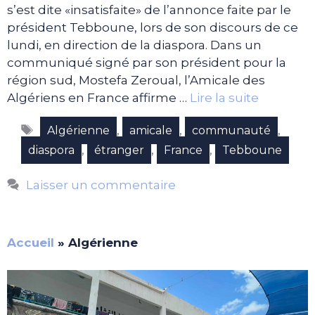
s’est dite «insatisfaite» de l’annonce faite par le
président Tebboune, lors de son discours de ce
lundi, en direction de la diaspora. Dans un
communiqué signé par son président pour la
région sud, Mostefa Zeroual, l’Amicale des
Algériens en France affirme …
Lire la suite
Étiquettes
,
,
,
Algérienne
amicale
communauté
,
,
,
diaspora
étranger
France
Tebboune
Laisser un commentaire
Accueil
»
Algérienne