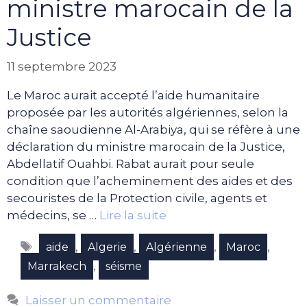
ministre marocain de la
Justice
11 septembre 2023
Le Maroc aurait accepté l’aide humanitaire
proposée par les autorités algériennes, selon la
chaîne saoudienne Al-Arabiya, qui se réfère à une
déclaration du ministre marocain de la Justice,
Abdellatif Ouahbi. Rabat aurait pour seule
condition que l’acheminement des aides et des
secouristes de la Protection civile, agents et
médecins, se …
Lire la suite
Étiquettes
,
,
,
,
aide
Algerie
Algérienne
Maroc
,
Marrakech
séisme
Laisser un commentaire