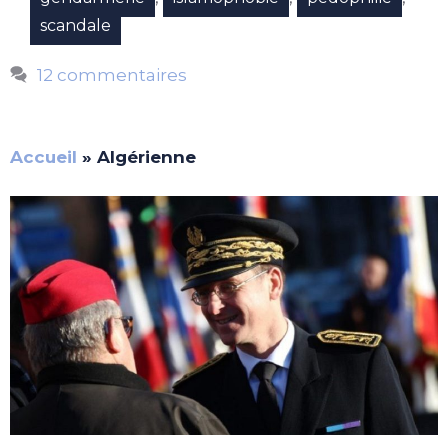
scandale
12 commentaires
Accueil
»
Algérienne