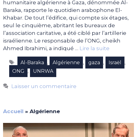
humanitaire algérienne à Gaza, dénommée Al-
Baraka, rapporte le quotidien arabophone El-
Khabar. De tout l’édifice, qui compte six étages,
seul le cinquième, abritant les bureaux de
l’association caritative, a été ciblé par l’artillerie
israélienne. Le responsable de l’ONG, cheikh
Ahmed Ibrahimi, a indiqué …
Lire la suite
Étiquettes
,
,
,
,
Al-Baraka
Algérienne
gaza
Israël
,
ONG
UNRWA
Laisser un commentaire
Accueil
»
Algérienne