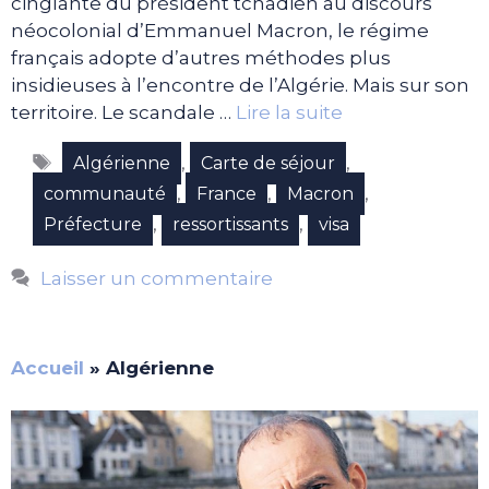
cinglante du président tchadien au discours
néocolonial d’Emmanuel Macron, le régime
français adopte d’autres méthodes plus
insidieuses à l’encontre de l’Algérie. Mais sur son
territoire. Le scandale …
Lire la suite
Étiquettes
,
,
Algérienne
Carte de séjour
,
,
,
communauté
France
Macron
,
,
Préfecture
ressortissants
visa
Laisser un commentaire
Accueil
»
Algérienne