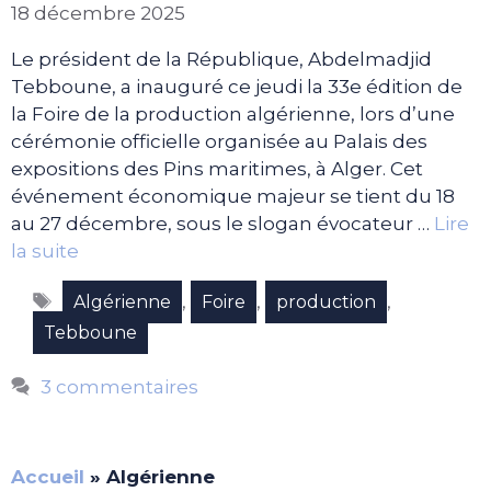
18 décembre 2025
Le président de la République, Abdelmadjid
Tebboune, a inauguré ce jeudi la 33e édition de
la Foire de la production algérienne, lors d’une
cérémonie officielle organisée au Palais des
expositions des Pins maritimes, à Alger. Cet
événement économique majeur se tient du 18
au 27 décembre, sous le slogan évocateur …
Lire
la suite
Étiquettes
,
,
,
Algérienne
Foire
production
Tebboune
3 commentaires
Accueil
»
Algérienne