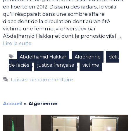
en liberté en 2012. Disparu des radars, le voilà
qu’il réapparaît dans une sombre affaire
d’accident de la circulation dont aurait été
victime une femme, «renversée» par
Abdelhamid Hakkar et dont le pronostic vital …
Lire la suite
Étiquettes
,
,
Abdelhamid Hakkar
Algérienne
délit
,
,
de faciès
justice française
victime
Laisser un commentaire
Accueil
»
Algérienne