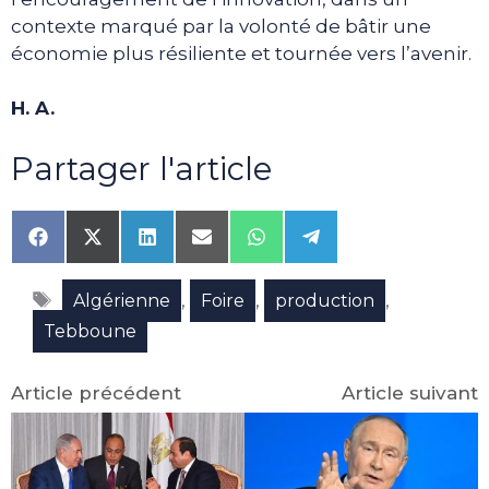
contexte marqué par la volonté de bâtir une
économie plus résiliente et tournée vers l’avenir.
H. A.
Partager l'article
Share
Share
Share
Share
Share
Share
on
on
on
on
on
on
Facebook
X
LinkedIn
Email
WhatsApp
Telegram
Étiquettes
(Twitter)
,
,
,
Algérienne
Foire
production
Tebboune
Article précédent
Article suivant