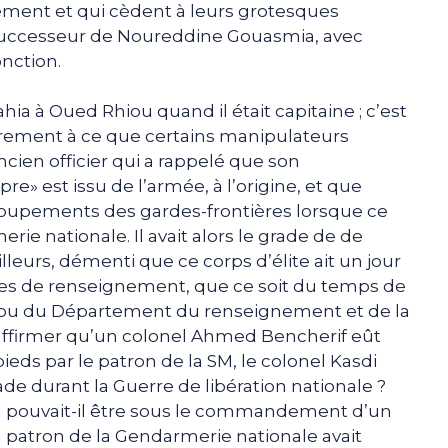
ement et qui cèdent à leurs grotesques
uccesseur de Noureddine Gouasmia, avec
fonction.
hia à Oued Rhiou quand il était capitaine ; c’est
rairement à ce que certains manipulateurs
ancien officier qui a rappelé que son
re» est issu de l’armée, à l’origine, et que
 groupements des gardes-frontières lorsque ce
rie nationale. Il avait alors le grade de de
illeurs, démenti que ce corps d’élite ait un jour
es de renseignement, que ce soit du temps de
re ou du Département du renseignement et de la
ffirmer qu’un colonel Ahmed Bencherif eût
ieds par le patron de la SM, le colonel Kasdi
ade durant la Guerre de libération nationale ?
pouvait-il être sous le commandement d’un
n patron de la Gendarmerie nationale avait