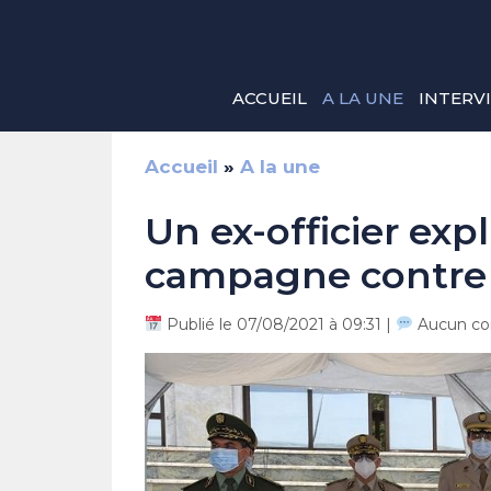
Aller
au
contenu
ACCUEIL
A LA UNE
INTERV
Accueil
»
A la une
Un ex-officier expl
campagne contre 
Publié le 07/08/2021 à 09:31 |
Aucun co