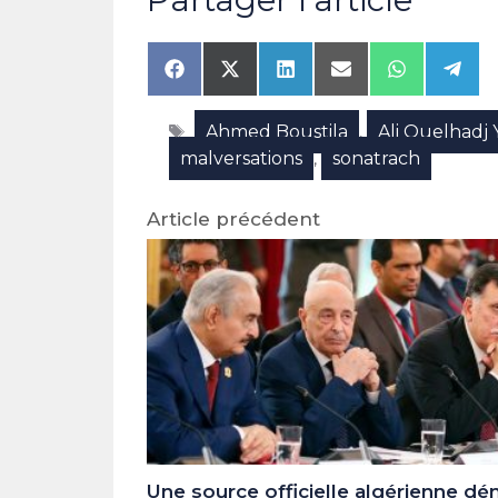
Share
Share
Share
Share
Share
Shar
on
on
on
on
on
on
Facebook
X
LinkedIn
Email
WhatsAp
Tele
Étiquettes
Ahmed Boustila
Ali Ouelhadj 
(Twitter)
,
malversations
sonatrach
,
Article précédent
Une source officielle algérienne d