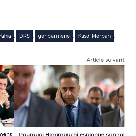
e
p
gram
Yahia
DRS
gendarmerie
Kasdi Merbah
,
,
,
,
Article suivant
ément
Pourquoi Hammouchi espionne son roi