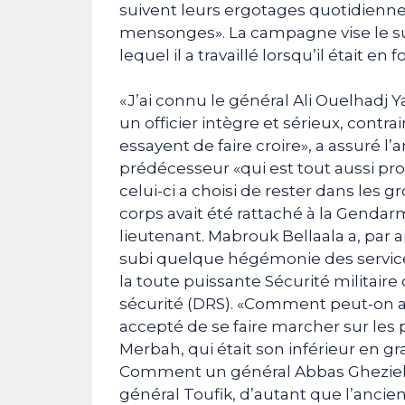
suivent leurs ergotages quotidienn
mensonges». La campagne vise le s
lequel il a travaillé lorsqu’il était en 
«J’ai connu le général Ali Ouelhadj Ya
un officier intègre et sérieux, cont
essayent de faire croire», a assuré l’
prédécesseur «qui est tout aussi prop
celui-ci a choisi de rester dans les
corps avait été rattaché à la Gendarme
lieutenant. Mabrouk Bellaala a, par a
subi quelque hégémonie des servic
la toute puissante Sécurité militai
sécurité (DRS). «Comment peut-on a
accepté de se faire marcher sur les p
Merbah, qui était son inférieur en gr
Comment un général Abbas Gheziel 
général Toufik, d’autant que l’ancie