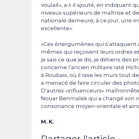
voulait», a-t-il ajouté, en indiquant 
niveaux supérieurs de maîtrise et de 
nationale demeure, à ce jour, une ins
excellente».
«Ces énergumènes qui s’attaquent au
mêmes qui reçoivent leurs ordres e
je sais ce que je dis, je détiens des
concerne l’ancien militaire raté H
à Roubaix, où il rase les murs tout d
a menacé de faire circuler des photos
D’autres «influenceurs» malhonnête
Nouar Benmalek qui a changé son n
consonance moyen-orientale et ainsi pl
M. K.
Partager l'article