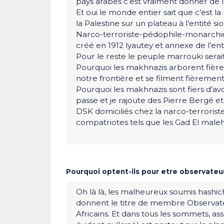
pays arabes c’est vraiment donner de l
Et oui le monde entier sait que c’est l
la Palestine sur un plateau à l’entité si
Narco-terroriste-pédophile-monarchie p
créé en 1912 lyautey et annexe de l’enti
Pour le reste le peuple marrouki serait
Pourquoi les makhnazis arborent fièrem
notre frontière et se filment fièrement
Pourquoi les makhnazis sont fiers d’a
passe et je rajoute des Pierre Bergé e
DSK domiciliés chez la narco-terroris
compatriotes tels que les Gad El maleh
Pourquoi optent-ils pour etre observateur 
Oh là là, les malheureux soumis hashichi
donnent le titre de membre Observateu
Africains. Et dans tous les sommets, a