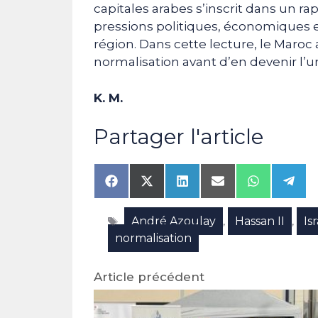
capitales arabes s’inscrit dans un r
pressions politiques, économiques et
région. Dans cette lecture, le Maroc
normalisation avant d’en devenir l’un
K. M.
Partager l'article
Share
Share
Share
Share
Share
Shar
on
on
on
on
on
on
Facebook
X
LinkedIn
Email
WhatsAp
Tele
Étiquettes
André Azoulay
Hassan II
Is
(Twitter)
,
,
normalisation
Article précédent