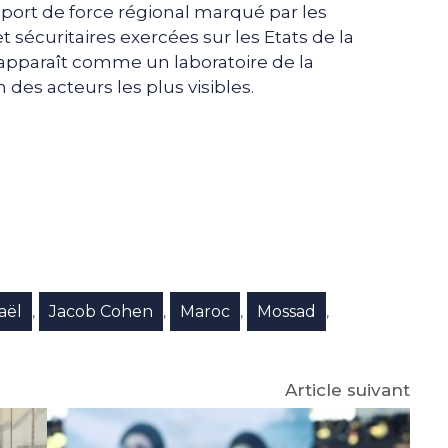
apport de force régional marqué par les
 sécuritaires exercées sur les Etats de la
 apparaît comme un laboratoire de la
 des acteurs les plus visibles.
e
p
gram
raël
Jacob Cohen
Maroc
Mossad
,
,
,
,
Article suivant