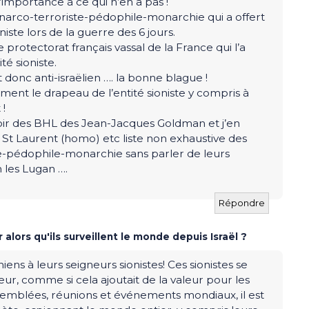
’importance à ce qui n’en a pas !
a narco-terroriste-pédophile-monarchie qui a offert
oniste lors de la guerre des 6 jours.
rotectorat français vassal de la France qui l’a
té sioniste.
 donc anti-israëlien …. la bonne blague !
ent le drapeau de l’entité sioniste y compris à
 !
voir des BHL des Jean-Jacques Goldman et j’en
t St Laurent (homo) etc liste non exhaustive des
te-pédophile-monarchie sans parler de leurs
 les Lugan ….
Répondre
alors qu'ils surveillent le monde depuis Israël ?
ens à leurs seigneurs sionistes! Ces sionistes se
r, comme si cela ajoutait de la valeur pour les
ssemblées, réunions et événements mondiaux, il est