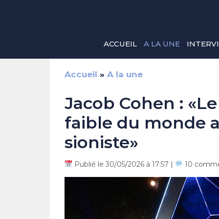
Aller
au
contenu
ACCUEIL
A LA UNE
INTERV
Accueil
»
A la une
Jacob Cohen : «Le
faible du monde ar
sioniste»
Publié le 30/05/2026 à 17:57 |
10 comme