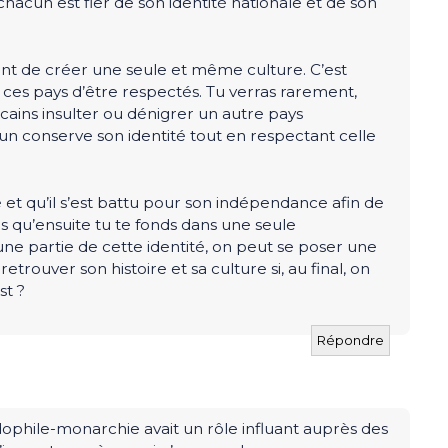
chacun est fier de son identité nationale et de son
ient de créer une seule et même culture. C’est
 ces pays d’être respectés. Tu verras rarement,
cains insulter ou dénigrer un autre pays
un conserve son identité tout en respectant celle
 et qu’il s’est battu pour son indépendance afin de
is qu’ensuite tu te fonds dans une seule
 partie de cette identité, on peut se poser une
etrouver son histoire et sa culture si, au final, on
st ?
Répondre
ophile-monarchie avait un rôle influant auprès des