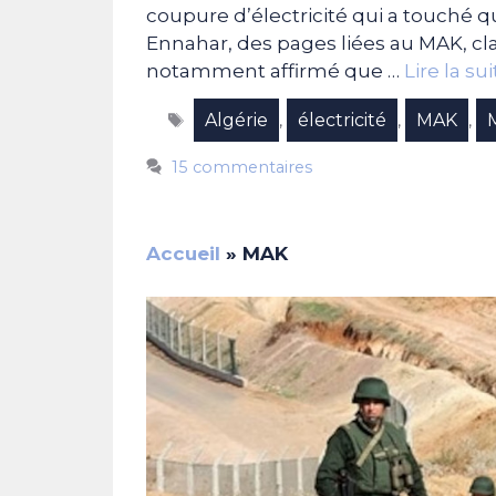
coupure d’électricité qui a touché q
Ennahar, des pages liées au MAK, cla
notamment affirmé que …
Lire la sui
Étiquettes
Algérie
électricité
MAK
,
,
,
15 commentaires
Accueil
»
MAK