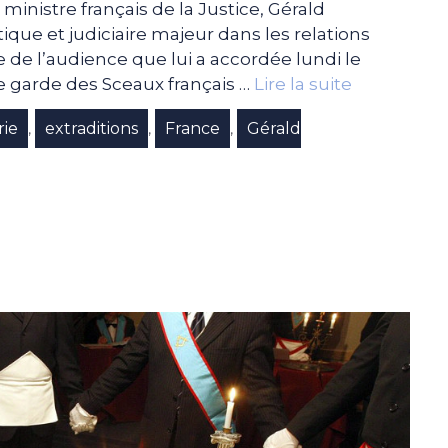
 ministre français de la Justice, Gérald
que et judiciaire majeur dans les relations
tie de l’audience que lui a accordée lundi le
 garde des Sceaux français …
Lire la suite
rie
extraditions
France
Gérald
,
,
,