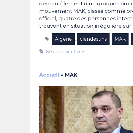
démantèlement d’un groupe crimine
mouvement MAK, classé comme orga
officiel, quatre des personnes inter
trouvent en situation irrégulière sur
Étiquettes
Algerie
clandestins
MAK
,
,
,
80 commentaires
Accueil
»
MAK