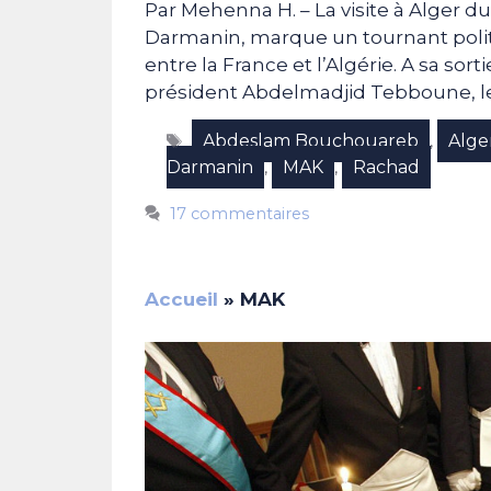
Par Mehenna H. – La visite à Alger du
Darmanin, marque un tournant politi
entre la France et l’Algérie. A sa sor
président Abdelmadjid Tebboune, le
Étiquettes
Abdeslam Bouchouareb
Alge
,
Darmanin
MAK
Rachad
,
,
17 commentaires
Accueil
»
MAK