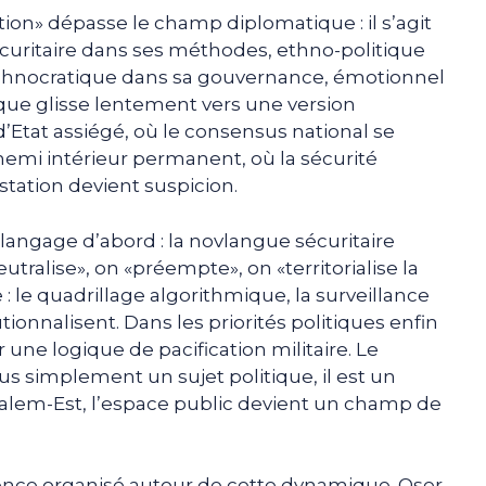
ion» dépasse le champ diplomatique : il s’agit
écuritaire dans ses méthodes, ethno-politique
echnocratique dans sa gouvernance, émotionnel
ue glisse lentement vers une version
’Etat assiégé, où le consensus national se
nemi intérieur permanent, où la sécurité
station devient suspicion.
langage d’abord : la novlangue sécuritaire
utralise», on «préempte», on «territorialise la
: le quadrillage algorithmique, la surveillance
utionnalisent. Dans les priorités politiques enfin
r une logique de pacification militaire. Le
s simplement un sujet politique, il est un
salem-Est, l’espace public devient un champ de
ilence organisé autour de cette dynamique. Oser