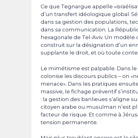
Ce que Tegnargue appelle «israélisat
d’un transfert idéologique global. S
dans sa gestion des populations, t
dans sa communication. La Républiq
hexagonale de Tel-Aviv. Un modèle d
construit sur la désignation d’un en
supplante le droit, et où toute conte
Le mimétisme est palpable. Dans le 
colonise les discours publics – on «ne
menace». Dans les pratiques ensuite 
massive, le fichage préventif s’instit
: la gestion des banlieues s’aligne su
citoyen arabe ou musulman n’est plu
facteur de risque. Et comme à Jéru
tension permanente.
Mais plus troublant encore est le s