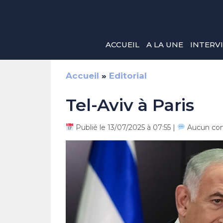
Aller
au
contenu
ACCUEIL
A LA UNE
INTERV
Accueil
»
Editorial
Tel-Aviv à Paris
Publié le 13/07/2025 à 07:55 |
Aucun co