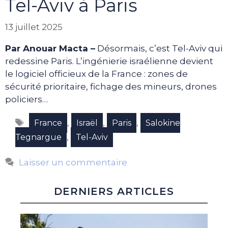
Tel-Aviv à Paris
13 juillet 2025
Par Anouar Macta –
Désormais, c’est Tel-Aviv qui
redessine Paris. L’ingénierie israélienne devient
le logiciel officieux de la France : zones de
sécurité prioritaire, fichage des mineurs, drones
policiers…
Étiquettes
,
,
,
France
Israël
Paris
Salokine
,
Tegnargue
Tel-Aviv
Laisser un commentaire
DERNIERS ARTICLES