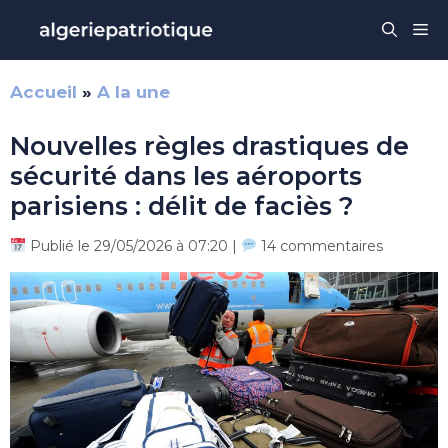
Aller
Me
au
contenu
Accueil
»
A la une
Nouvelles règles drastiques de
sécurité dans les aéroports
parisiens : délit de faciès ?
Publié le 29/05/2026 à 07:20 |
14 commentaires