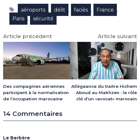
Facebook
X
LinkedIn
Email
WhatsApp
Telegram
Étiquettes
(Twitter)
,
,
,
,
aéroports
délit
faciès
France
,
Paris
sécurité
Article précédent
Article suivant
Des compagnies aériennes
Allégeance du traitre Hichem
participent à la normalisation
Aboud au Makhzen : le rôle
de l’occupation marocaine
clé d’un «avocat» marocain
14 Commentaires
Le Berbère