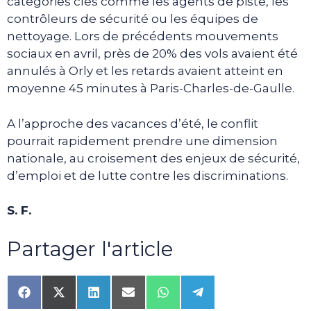
catégories clés comme les agents de piste, les
contrôleurs de sécurité ou les équipes de
nettoyage. Lors de précédents mouvements
sociaux en avril, près de 20% des vols avaient été
annulés à Orly et les retards avaient atteint en
moyenne 45 minutes à Paris-Charles-de-Gaulle.
A l’approche des vacances d’été, le conflit
pourrait rapidement prendre une dimension
nationale, au croisement des enjeux de sécurité,
d’emploi et de lutte contre les discriminations.
S. F.
Partager l'article
Share
Share
Share
Share
Share
Share
on
on
on
on
on
on