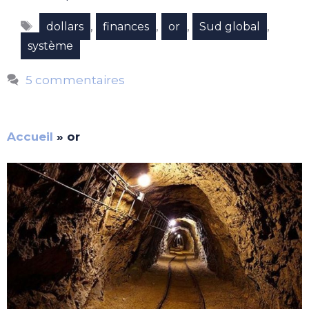
Étiquettes
,
,
,
,
dollars
finances
or
Sud global
système
5 commentaires
Accueil
»
or