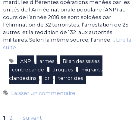
mardi, les différentes opérations menées par les
unités de l’Armée nationale populaire (ANP) au
cours de l’année 2018 se sont soldées par
l’élimination de 32 terroristes, l’arrestation de 25
autres et la reddition de 132 aux autorités
militaires. Selon la même source, l’année …
Lire la
suite
Étiquettes
,
,
,
ANP
armes
Bilan des saisies
,
,
contrebande
drogues
migrants
,
,
clandestins
or
terroristes
Laisser un commentaire
Page
Page
1
2
→
suivant