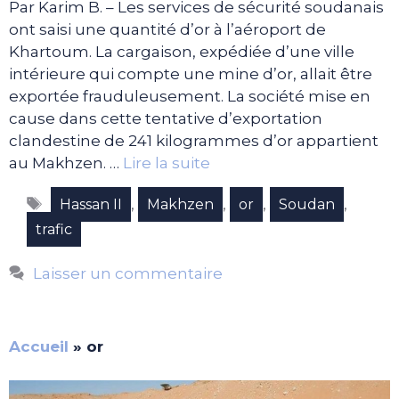
Par Karim B. – Les services de sécurité soudanais
ont saisi une quantité d’or à l’aéroport de
Khartoum. La cargaison, expédiée d’une ville
intérieure qui compte une mine d’or, allait être
exportée frauduleusement. La société mise en
cause dans cette tentative d’exportation
clandestine de 241 kilogrammes d’or appartient
au Makhzen. …
Lire la suite
Étiquettes
,
,
,
,
Hassan II
Makhzen
or
Soudan
trafic
Laisser un commentaire
Accueil
»
or