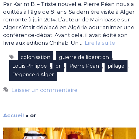
Par Karim B. – Triste nouvelle. Pierre Péan nous a
quittés à l’âge de 81 ans. Sa dernière visite à Alger
remonte à juin 2014. L’auteur de Main basse sur
Alger s’était déplacé en Algérie pour animer une
conférence-débat. Avant cela, il avait édité son
livre aux éditions Chihab. Un …
Lire la suite
Étiquettes
,
,
colonisation
guerre de libération
,
,
,
,
Louis Philippe
or
Pierre Péan
pillage
Régence d'Alger
Laisser un commentaire
Accueil
»
or