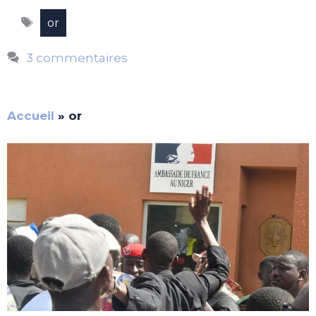
Étiquettes
or
3 commentaires
Accueil
»
or