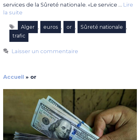
services de la Sûreté nationale. «Le service …
Lire
la suite
Étiquettes
,
,
,
,
Alger
euros
or
Sûreté nationale
trafic
Laisser un commentaire
Accueil
»
or