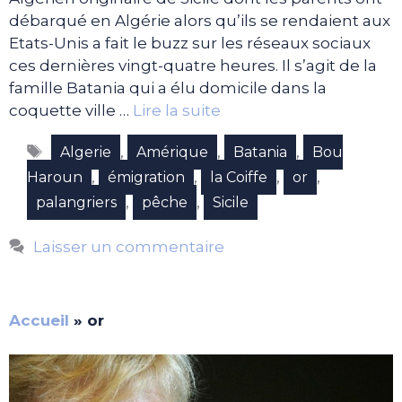
débarqué en Algérie alors qu’ils se rendaient aux
Etats-Unis a fait le buzz sur les réseaux sociaux
ces dernières vingt-quatre heures. Il s’agit de la
famille Batania qui a élu domicile dans la
coquette ville …
Lire la suite
Étiquettes
,
,
,
Algerie
Amérique
Batania
Bou
,
,
,
,
Haroun
émigration
la Coiffe
or
,
,
palangriers
pêche
Sicile
Laisser un commentaire
Accueil
»
or