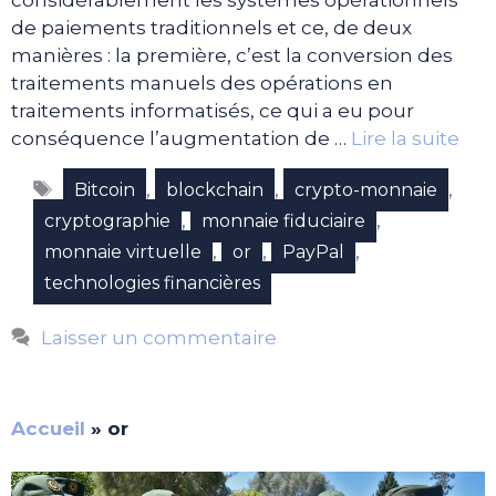
considérablement les systèmes opérationnels
de paiements traditionnels et ce, de deux
manières : la première, c’est la conversion des
traitements manuels des opérations en
traitements informatisés, ce qui a eu pour
conséquence l’augmentation de …
Lire la suite
Étiquettes
,
,
,
Bitcoin
blockchain
crypto-monnaie
,
,
cryptographie
monnaie fiduciaire
,
,
,
monnaie virtuelle
or
PayPal
technologies financières
Laisser un commentaire
Accueil
»
or