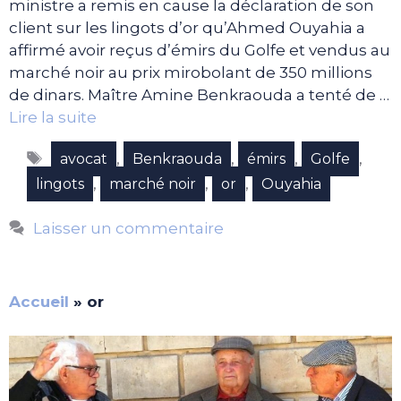
ministre a remis en cause la déclaration de son
client sur les lingots d’or qu’Ahmed Ouyahia a
affirmé avoir reçus d’émirs du Golfe et vendus au
marché noir au prix mirobolant de 350 millions
de dinars. Maître Amine Benkraouda a tenté de …
Lire la suite
Étiquettes
,
,
,
,
avocat
Benkraouda
émirs
Golfe
,
,
,
lingots
marché noir
or
Ouyahia
Laisser un commentaire
Accueil
»
or