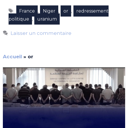
Étiquettes
,
,
,
France
Niger
or
redressement
,
politique
uranium
Laisser un commentaire
Accueil
»
or