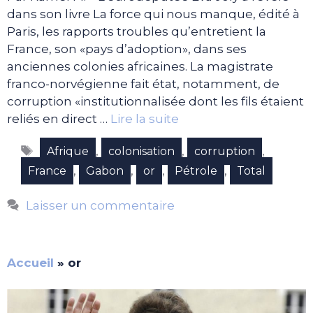
dans son livre La force qui nous manque, édité à
Paris, les rapports troubles qu’entretient la
France, son «pays d’adoption», dans ses
anciennes colonies africaines. La magistrate
franco-norvégienne fait état, notamment, de
corruption «institutionnalisée dont les fils étaient
reliés en direct …
Lire la suite
Étiquettes
,
,
,
Afrique
colonisation
corruption
,
,
,
,
France
Gabon
or
Pétrole
Total
Laisser un commentaire
Accueil
»
or